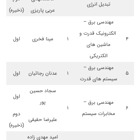
تبدیل انرژی
عربی پاریزی
(ذخیره)
مهندسی برق –
الکترونیک قدرت و
۴
۱
مینا فخری
اول
ماشین های
الکتریکی
مهندسی برق –
۵
۱
عدنان رجائیان
اول
سیستم های قدرت
سجاد حسین
اول
پور
مهندسی برق –
۱
۶
مخابرات سیستم
دوم
علیرضا حقیقی
(ذخیره)
امید مهدی زاده