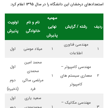
استعدادهای درخشان این دانشگاه را در سال ۱۳۹۵ اعلام کرد:
سهمیه
نام و نام
اولویت
ردیف
رشته / گرایش
نهایی
خانوادگی
پذیرش
پذیرش
مهندسی فناوری
۱
۱
میلاد مومنی
اول
اطلاعات
محمد امین
اول
مهندسی کامپیوتر –
محمدی
۲
معماری سیستم های
۱
مرتضی ساکی
دوم
کامپیوتر
فرد
(ذخیره)
سعید یاری
اول
مهندسی مکانیک –
۱
۳
محمدمهدی
دوم