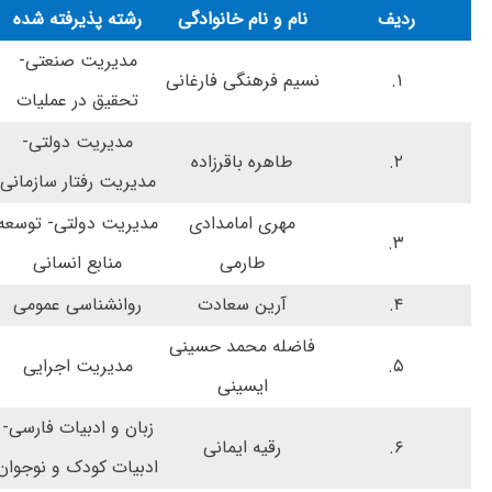
ردیف
نام و نام خانوادگی
رشته پذیرفته شده
مدیریت صنعتی-
۱.
نسیم فرهنگی فارغانی
تحقیق در عملیات
مدیریت دولتی-
۲.
طاهره باقرزاده
مدیریت رفتار سازمانی
مهری امامدادی
مدیریت دولتی- توسعه
۳.
طارمی
منابع انسانی
۴.
آرین سعادت
روانشناسی عمومی
فاضله محمد حسینی
۵.
مدیریت اجرایی
ایسینی
زبان و ادبیات فارسی-
۶.
رقیه ایمانی
ادبیات کودک و نوجوان