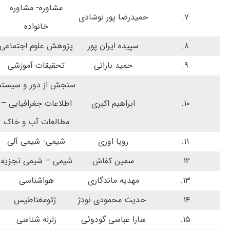
مشاوره- مشاوره
۷.
حمیدرضا پور نوشادی
خانواده
۸.
سپیده ایران پور
پژوهش علوم اجتماعی
۹.
حمید بارانی
تحقیقات آموزشی
سنجش از دور و سیستم
۱۰.
ابراهیم اکبری
اطلاعات جغرافیایی –
مطالعات آب و خاک
۱۱.
رویا اوزی
شیمی- شیمی آلی
۱۲.
سمین کفاش
شیمی – شیمی تجزیه
۱۳.
مهدیه ماندگاری
هواشناسی
۱۴.
حدیث محمودی نودژ
ژئومغناطیس
۱۵.
سارا عباسی گودوئی
زلزله شناسی