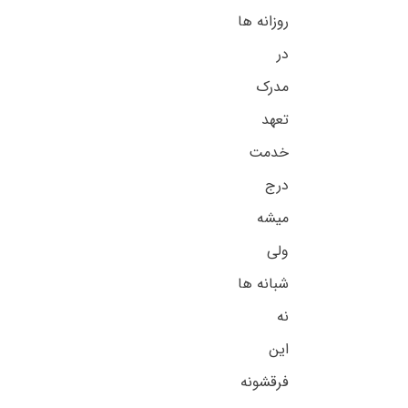
روزانه ها
در
مدرک
تعهد
خدمت
درج
میشه
ولی
شبانه ها
نه
این
فرقشونه