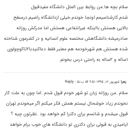
سلام بچه ها.من روابط بین الملل دانشگاه مفیدقبول
شدم.کارشناسیمم اونجا خوندم.خیلی ازدانشگاه راضیم.درسطح
بالایی هستش.بااینکه غیرانتفاعی هستش اما مدرکش روزانه
صادرمیشه.دانشگاهش مختصه علوم انسانیه و در کشرمون شناخته
شده هستش.هم شهرخودمه هم معتبر.فقط دعاکنیدبا۲تاکوچولوی
۱ساله و ۲ساله به راحتی درس بخونم.
زهرا
شهریور ۱۲, ۱۳۹۵ at ۹:۵۱ ب٫ظ
- Reply
سلام .من روزانه زبان تو شهر خودم قبول شدم .اما چون به علت کار
نخوندم زیاد خوشحال نیستم همش فکر میکنم اگر میخوندم تهران
قبول میشدم و شانسم برای دکترا کم خواهد بود .نظرتون چیه ؟
ایامیدی به قبولی برای دکتری تو دانشگاه های خوب برام خواهد