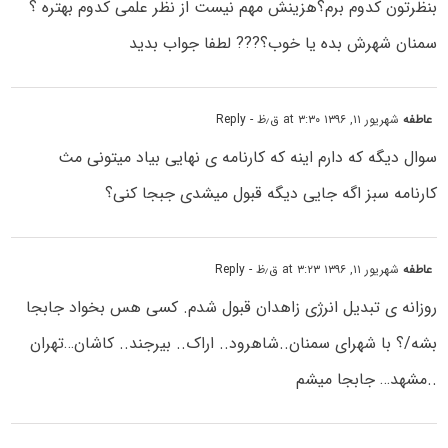
بنظرتون کدوم برم؟هزینش مهم نیست از نظر علمی کدوم بهتره ؟
سمنان شهرش بده یا خوب؟??? لطفا جواب بدید
عاطفه
شهریور ۱۱, ۱۳۹۶ at ۳:۳۰ ق٫ظ
- Reply
سوال دیگه که دارم اینه که کارنامه ی نهایی بیاد میتونی مث
کارنامه سبز اگه جایی دیگه قبول میشدی جبجا کنی؟
عاطفه
شهریور ۱۱, ۱۳۹۶ at ۳:۲۳ ق٫ظ
- Reply
روزانه ی تبدیل انرژی زاهدان قبول شدم. کسی هس بخواد جابجا
بشه/؟ با شهرای سمنان..شاهرود.. اراک.. بیرجند.. کاشان…تهران
..مشهد… جابجا میشم