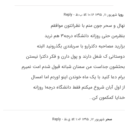
رویا
شهریور ۱۱, ۱۳۹۵ at ۱۰:۱۶ ب٫ظ
- Reply
نهال و سحر جون منم با نظراتتون موافقم
بنظرمن حتی روزانه دانشگاه درجه۳ هم نرید
بزارید مصاحبه دکترارو با سربلندی بگذرونید البته
دوستانی ک شغل دارند و پول دارن و فکر دکترا نیستن
بحثشون جداست من سمنان شبانه قبول شدم امت نمیرم
برام دعا کنید با یک ماه خوندن اینو اوردم اما امسال
از اول آبان شروع میکنم فقط دانشگاه درجه۱ روزانه
خدایا کمکمون کن…
سحر
شهریور ۱۲, ۱۳۹۵ at ۱:۰۶ ق٫ظ
- Reply