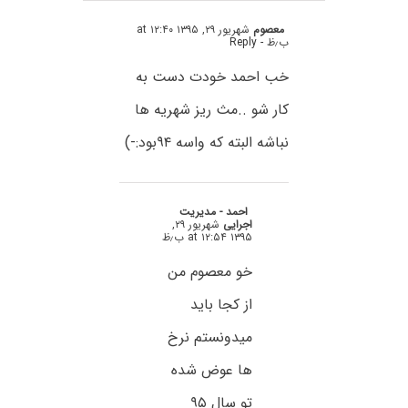
معصوم
شهریور ۲۹, ۱۳۹۵ at ۱۲:۴۰
ب٫ظ
- Reply
خب احمد خودت دست به
کار شو ..مث ریز شهریه ها
نباشه البته که واسه ۹۴بود:-)
احمد - مدیریت
اجرایی
شهریور ۲۹,
۱۳۹۵ at ۱۲:۵۴ ب٫ظ
خو معصوم من
از کجا باید
میدونستم نرخ
ها عوض شده
تو سال ۹۵