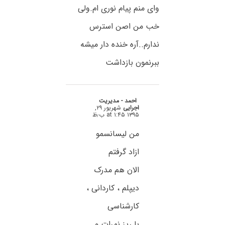
وای منم پیام نوری ام.ولی
خب من اصن استرس
ندارم..آره خنده دار میشه
ببرنمون بازداشت
احمد - مدیریت
اجرایی
شهریور ۲۹,
۱۳۹۵ at ۱:۴۵ ب٫ظ
من لیسانسمو
ازاد گرفتم
الان هم مدرک
دیپلم ، کاردانی ،
کارشناسی
با ریز نمرات و