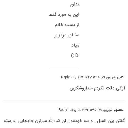
ندارم
این یه مورد فقط
از دست خانم
مشاور عزیز بر
میاد
:D ;)
کامی
شهریور ۲۹, ۱۳۹۵ at ۱۱:۴۳ ق٫ظ
- Reply
اوکی دقت نکردم خداروشکرررر
معصوم
شهریور ۲۹, ۱۳۹۵ at ۱۱:۲۲ ق٫ظ
- Reply
گفتن بین الملل….واسه خودمون ان شاءالله میزارن جابجایی..درسته