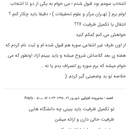
انتخاب سومم بود قبول شدم ؛ مى خوام به یکی از دو تا انتخاب
اولم برم ( تهـران مرکز و علوم تحقیقات ) ؛ دقیقا باید چکار کنم ؟
انتقال یا تکمیل ظرفیت !!؟؟
خواهش مى کنم کمکم کنید
از اون طرف غیر انتفاعی سوره هم قبول شده ام و ثبت نام کردم که
هفته ى بعد کلاساش شروع میشه و باید ببینم ازاد اونطور که مى
خوام میشه که برم سوره رو انصراف بدم یا نه ..
خلاصه تو بد وضعیتی گیر کردم :(
احمد - مدیریت اجرایی
شهریور ۲۹, ۱۳۹۵ at ۸:۳۴ ب٫ظ
- Reply
تو تکمیل ظرفیت باید ببینی چه دانشگاه هایی
ظرفیت خالی دارن و ارائه میشن