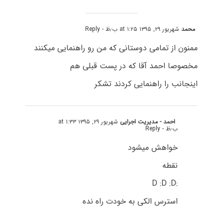
محمد
شهریور ۲۹, ۱۳۹۵ at ۱:۲۵ ب٫ظ
- Reply
ممنون از تمامی دوستانی که من رو راهنمایی میکنند
مخصوصا احمد آقا که در پست قبلی هم
اینجانب را راهنمایی کردند تشکر
احمد - مدیریت اجرایی
شهریور ۲۹, ۱۳۹۵ at ۱:۳۳
ب٫ظ
- Reply
خواهش میشود
نقطه
:D :D :D
استرس الکی به خودت راه نده