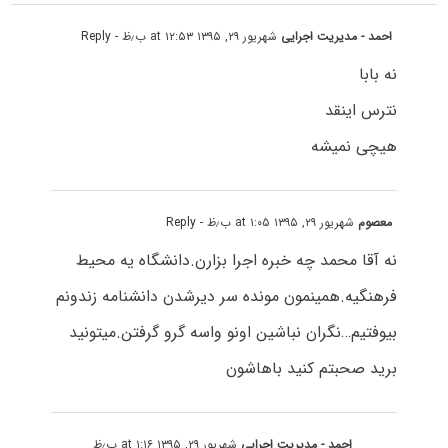
احمد - مدیریت اجرایی
شهریور ۲۹, ۱۳۹۵ at ۱۲:۵۳ ب٫ظ
- Reply
نه بابا
نترس اینقد
هیچی نمیشه
معصوم
شهریور ۲۹, ۱۳۹۵ at ۱:۰۵ ب٫ظ
- Reply
نه آقا محمد چه خبره اجرا بزارن.دانشگاه یه محیط
فرهنگیه.همینمون مونده سر دیرشدن دانشنامه زندونم
بیوفتیم…نگران نباشین اونو واسه گرو گرفتن.میتونید
برید صحبتم کنید باهاشون
احمد - مدیریت اجرایی
شهریور ۲۹, ۱۳۹۵ at ۱:۱۶ ب٫ظ