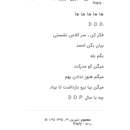
- Reply
ها ها ها ها ها
:D :D :D
فکر کن ، سر کلاس نشستی
بیان بگن احمد
بگم بله
میگن کو مدرکت
میگم هنوز ندادن بهم
میگن بیا برو بازداشت تا بیاد
چه با حال :D :D :P
معصوم
شهریور ۲۹, ۱۳۹۵ at ۱:۳۵
ب٫ظ
- Reply