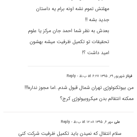
مهلتش تموم نشه اونه برام یه داستان
جدید بشه !!
بعدش به نظر شما احمد جان مرکز یا علوم
تحقیقات تو تکمیل ظرفیت میشه بهشون
امید داشت ؟!
فرناز
شهریور ۲۹, ۱۳۹۵ at ۶:۲۷ ب٫ظ
- Reply
من بیوتکنولوژی تهران شمال قبول شدم…اما مجوز نداره!!!
ممکنه انتقالم بدن میکروبیولوژی کرج؟
علی
مهر ۶, ۱۳۹۵ at ۱۲:۰۸ ب٫ظ
- Reply
سلام انتقال که نمیدن باید تکمیل ظرفیت شرکت کنی