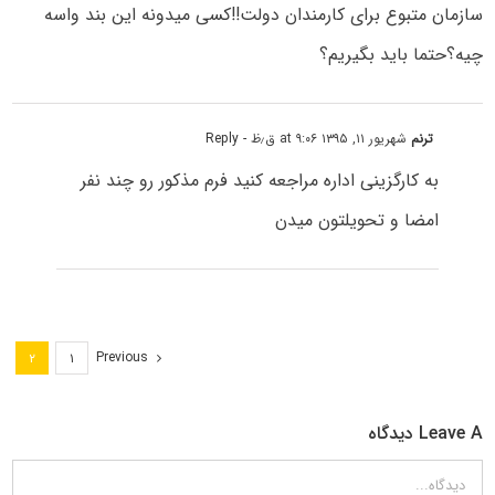
سازمان‌ متبوع‌ برای‌ کارمندان‌ دولت!!کسی میدونه این بند واسه
چیه؟حتما باید بگیریم؟
ترنم
شهریور ۱۱, ۱۳۹۵ at ۹:۰۶ ق٫ظ
- Reply
به کارگزینی اداره مراجعه کنید فرم مذکور رو چند نفر
امضا و تحویلتون میدن
Previous
۲
۱
Leave A دیدگاه
دیدگاه