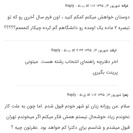
غزاله
شهریور ۱۴, ۱۳۹۵ at ۱:۱۲ ب٫ظ
- Reply
دوستان خواهش میکنم کمکم کنید ، اون فرم سال آخری رو که تو
تبصره ۲ ماده یک اومده رو دانشگاهم گم کرده چیکار کنمممم؟؟؟؟؟
ارشد
شهریور ۱۴, ۱۳۹۵ at ۴:۳۴ ب٫ظ
- Reply
اخر دفترچه راهنمای انتخاب رشته هست. میتونی
پرینت بگیری.
زهرا
شهریور ۱۳, ۱۳۹۵ at ۱:۱۶ ق٫ظ
- Reply
سلام .من روزانه زبان تو شهر خودم قبول شدم .اما چون به علت کار
نخوندم زیاد خوشحال نیستم همش فکر میکنم اگر میخوندم تهران
قبول میشدم و شانسم برای دکترا کم خواهد بود .نظرتون چیه ؟