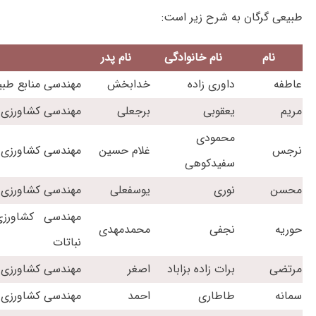
طبیعی گرگان به شرح زیر است:
نام
نام خانوادگی
نام پدر
عاطفه
داوری زاده
خدابخش
مهندسی منابع طبی
مریم
یعقوبی
برجعلی
مهندسی کشاورزی 
محمودی
نرجس
غلام حسین
مهندسی کشاورزی 
سفیدکوهی
محسن
نوری
یوسفعلی
مهندسی کشاورزی 
مهندسی کشاورزی
حوریه
نجفی
محمدمهدی
نباتات
مرتضی
برات زاده بزاباد
اصغر
مهندسی کشاورزی -
سمانه
طاطاری
احمد
مهندسی کشاورزی -