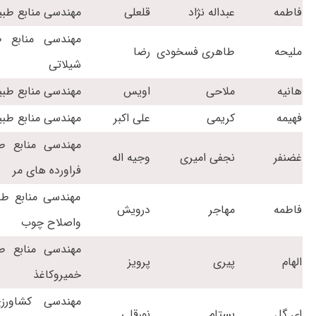
فاطمه
عبداله نژاد
قلعلی
مهندسی منابع طبی
مهندسی منابع ط
ملیحه
طاهری فسخودی
رضا
شیلاتی
هانیه
ملاحی
اویس
مهندسی منابع طبی
فهیمه
کریمی
علی اکبر
مهندسی منابع طبی
مهندسی منابع ط
غضنفر
نجفی امیری
وجیه اله
فراورده های مر
مهندسی منابع ط
فاطمه
مهاجر
درویش
واصلاح چوب
مهندسی منابع ط
الهام
پیری
پرویز
خمیروکاغذ
مهندسی کشاورز
ای گل
بستام
نورقلی