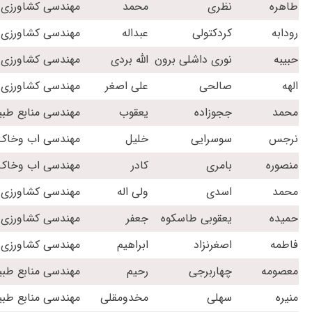
طاهره
نظری
محمد
مهندسی کشاورزی -
رودابه
کردکتولی
عبداله
مهندسی کشاورزی -
حبیبه
نوری داشلی برون
الله بردی
مهندسی کشاورزی -
الهه
صالحی
علی اصغر
مهندسی کشاورزی 
محمد
ججوزاده
یعقوب
مهندسی منابع طبی
نرجس
سوسرایی
خلیل
مهندسی اب وخاک
منصوره
بامری
کادر
مهندسی اب وخاک
محمد
اسدی
ولی اله
مهندسی کشاورزی -
حمیده
یعقوبی طاسکوه
جعفر
مهندسی کشاورزی -
فاطمه
اصغرنزاد
ابراهیم
مهندسی کشاورزی -
معصومه
چهاربرجی
رحیم
مهندسی منابع طبی
منیره
سهلی
مخدومقلی
مهندسی منابع طبی