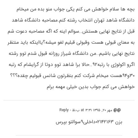
بچه ها سلام خواهش می کنم یکی جواب منو بده من میخام
دانشگاه شاهد تهران انتخاب رشته کنم.مصاحبه دانشگاه شاهد
قبل از نتایج نهایی هستش..سوالم اینه که اگه مصاحبه دعوت شم
به معنای قبولی هست وقبولی قبلیم لغو میشه؟یااینکه باید منتظر
نتایج نهایی باشیم…من دانشگاه شیراز روزانه قبول شدم توو رشته
اگرو اکولوژی با رتبه۹۲..حالا برا شاهد توو دوتا از گرایشام که رتبه
۳۰و۹۴هست میخام شرکت کنم بنظرتون شانس قبولیم چقده؟؟؟
خواهش می کنم جواب بدین خیلی مهمه برام
@@
مهر ۲۰, ۱۳۹۵ at ۳:۳۱ ب٫ظ
- Reply
بزن ۰۲۱۴۲۱۶۳داخلی۹سوالتو بپرس