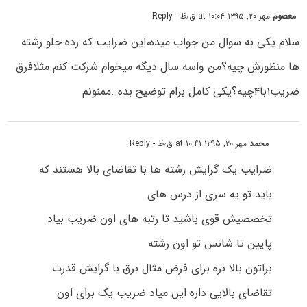
معصوم
مهر ۲۰, ۱۳۹۵ at ۱۰:۰۴ ق٫ظ
- Reply
سلام یکی به سوال من جواب میده،این ضرایب که زده جلو رشته
ها منظورش چیه؟من واسه سال دیگه میخوام شرکت کنم.مثلافرق
ضریب۱با۴چیه؟یکی کامل برام توضیح بده..ممنونم
محمد
مهر ۲۰, ۱۳۹۵ at ۱۰:۴۱ ق٫ظ
- Reply
ضرایب یک گرایش رشته ها با تقاضای بالا هستند که
باید تو یه سری از درس های
تخصصیش قوی باشید تا رتبه های اون ضریب بیاد
پایین تا شانس تو اون رشته
براتون بالا بره برای فرض مثال برق با گرایش قدرت
تقاضای بالایی داره این میاد ضریب یک برای اون