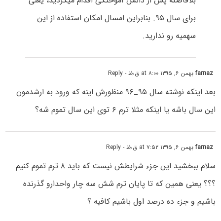
بلافاصله پس از دانش آموختگی اقدام میکردید، یعنی
برای سال ۹۵. بنابراین امسال امکان استفاده از این
سهمیه رو ندارید.
farnaz
بهمن ۶, ۱۳۹۵ at ۸:۰۰ ق٫ظ
- Reply
بعد اینکه نوشته سال ۹۵_۹۶ منظورش اینه که ورود به ارشدمون
این سال باشه یا اینکه مثلا ترم ۶ توی این سال تموم شه؟
farnaz
بهمن ۶, ۱۳۹۵ at ۷:۵۲ ق٫ظ
- Reply
سلام ببخشید این جزء شرایطش نیست که باید ۸ ترم تموم کنیم
؟؟؟ یعنی همین که تا پایان ترم شش سه چار واحدارو گذرنده
باشیم و جزء ده درصد اول باشیم کافیه ؟