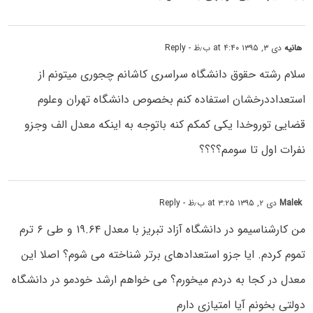
هانیه
دی ۳, ۱۳۹۵ at ۴:۴۰ ب٫ظ
- Reply
سلام رشته حقوق دانشگاه سراسری کاشانم چجوری میتونم از
استعداددرخشان استفاده کنم بخصوص دانشگاه تهران وعلوم
قضایی توروخدا یکی کمکم کنه باتوجه به اینکه معدل الف وجزو
نفرات اول تا سومم؟؟؟؟
Malek
دی ۲, ۱۳۹۵ at ۳:۲۵ ب٫ظ
- Reply
من کارشناسیمو در دانشگاه آزاد تبریز با معدل ۱۹.۶۴ و طی ۶ ترم
تموم کردم. ایا جزو استعدادهای برتر شناخته می شوم؟ اصلا این
معدل در کجا به دردم میخورم؟ می خواهم ارشد خودمو در دانشگاه
دولتی بخونم آیا امتیازی دارم