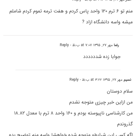
منم تو ۶ ترم ۱۲۰ واحد پاس کردم و هفت ترمه تموم کردم شاملم
میشه واسه دانشگاه ازاد ?
رضا
مهر ۲۷, ۱۳۹۵ at ۷:۰۷ ب٫ظ
- Reply
جوابا زده شدددددد
نسیم
مهر ۲۷, ۱۳۹۵ at ۳:۲۲ ب٫ظ
- Reply
سلام دوستان
من ازاین خبر چیزی متوجه نشدم
من کارشناسی ناپیوسته بودم و ۱۶۰ واحد ۸ ترم با معدل ۱۸.۸۲
گذروندم
اگه کسی این شرایطو متوجه شده خواهشا واسه منم توضیح بده