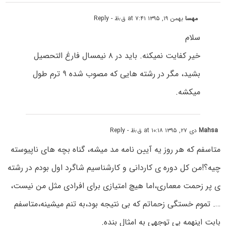
مهسا
بهمن ۱۹, ۱۳۹۵ at ۷:۴۱ ق٫ظ
- Reply
سلام
خیر کفایت نمیکنه. باید در ۸ نیمسال فارغ التحصیل
بشید، مگر در رشته هایی که مصوب شده ۹ ترم طول
میکشه.
Mahsa
دی ۲۷, ۱۳۹۵ at ۱۰:۱۸ ق٫ظ
- Reply
متاسفم که هر روز یه آیین نامه مد میشه، گناه بچه های ناپیوسته
چیه؟!من کل دوره ی کاردانی و کارشناسیم شاگرد اول بودم در رشته
ی پر زحمت معماری،اما هیچ امتیازی برای افرادی مثل من نیست،
…. تموم خستگی زحماتم که بی نتیجه بود،به تنم میشینه،متاسفم
بابت اینهمه بی توجهی به امثال بنده.