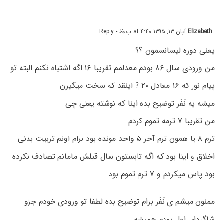
Elizabeth
آبان ۱۳, ۱۳۹۵ at ۴:۴۰ ب٫ظ
- Reply
یعنی دوره لیسانسمون ؟؟
من ورودی سال ۸۶ بودم معدلمم تقریبا ۱۶ اگه اشتباه نکنم البته تو
پیام نور که ۱۶ معادل ۲۰ ? اینقد که سخت میگیرن
میشه یه نَفَر توضیح بده اینا که نوشته یعنی چی
من تقریبا ۷ ترمه تموم کردم
ترم ۸ یا همون ترم آخر ۵ واحد مونده بود برام اونم تربیت بدنی
اخلاق و اینا بود که اگه تابستون سال قبلش مامانم تصادف نکرده
بود پاس میکردم و ۷ ترم تموم بود
ممنون میشم ی نَفَر برام توضیح بده لطفا تو ورودی خودم جزو
شاگردای اول بودم همیشه