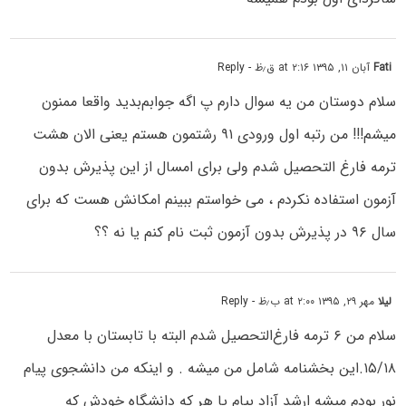
Fati
آبان ۱۱, ۱۳۹۵ at ۲:۱۶ ق٫ظ
- Reply
سلام دوستان من یه سوال دارم پ اگه جوابم‌بدید واقعا ممنون
میشم!!! من رتبه اول ورودی ۹۱ رشتمون هستم یعنی الان هشت
ترمه فارغ التحصیل شدم ولی برای امسال از این پذیرش بدون
آزمون استفاده نکردم ، می خواستم ببینم امکانش هست که برای
سال ۹۶ در پذیرش بدون آزمون ثبت نام کنم یا نه ؟؟
لیلا
مهر ۲۹, ۱۳۹۵ at ۲:۰۰ ب٫ظ
- Reply
سلام من ۶ ترمه فارغ‌التحصیل شدم البته با تابستان با معدل
۱۵/۱۸.این بخشنامه شامل من میشه . و اینکه من دانشجوی پیام
نور بودم میشه ارشد آزاد بیام یا هر که دانشگاه خودش که