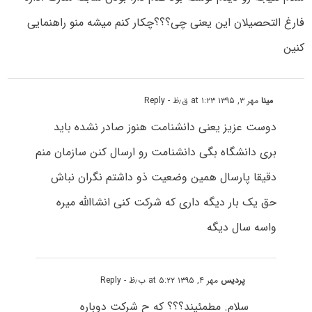
فارغ التحصیلان این یعنی چی؟؟؟چکار کنم میشه منو راهنمایی
کنین
مینا
مهر ۳, ۱۳۹۵ at ۱:۲۳ ق٫ظ
- Reply
دوست عزیز یعنی دانشنامت هنوز صادر نشده باید
بری دانشگاه بگی دانشنامت رو ارسال کنن سازمان منم
دقیقا پارسال همین وضعیت ذو داشتم نگران نباش
حق یک بار دیگه داری که شرکت کنی انشاالله میره
واسه سال دیگه
پردیس
مهر ۴, ۱۳۹۵ at ۵:۲۲ ب٫ظ
- Reply
سلام. مطمئیند؟؟؟ که ح شرکت دوباره