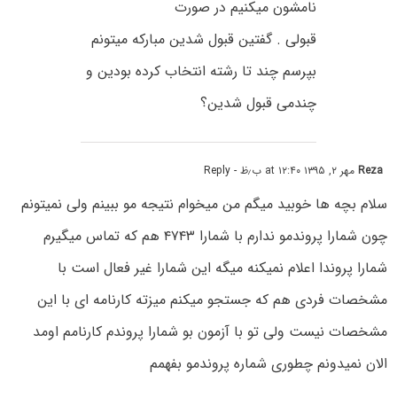
نامشون میکنیم در صورت
قبولی . گفتین قبول شدین مبارکه میتونم
بپرسم چند تا رشته انتخاب کرده بودین و
چندمی قبول شدین؟
Reza
مهر ۲, ۱۳۹۵ at ۱۲:۴۰ ب٫ظ
- Reply
سلام بچه ها خوبید میگم من میخوام نتیجه مو ببینم ولی نمیتونم
چون شمارا پروندمو ندارم با شمارا ۴۷۴۳ هم که تماس میگیرم
شمارا پروندا اعلام نمیکنه میگه این شمارا غیر فعال است با
مشخصات فردی هم که جستجو میکنم میزته کارنامه ای با این
مشخصات نیست ولی تو با آزمون بو شمارا پروندم کارنامم اومد
الان نمیدونم چطوری شماره پروندمو بفهمم