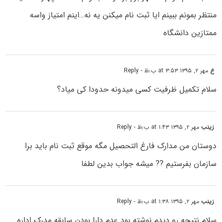
منتظر بمونم ببینم ایا ثبت نام میکنن یه نه…اینم امتیاز واسه
ممتازین دانشگاه
ع
مهر ۲, ۱۳۹۵ at ۳:۵۳ ب٫ظ
- Reply
سلام تکمیل ظرفیت کسی میدونه حدودا کی میاد؟
زینب
مهر ۲, ۱۳۹۵ at ۱:۴۳ ب٫ظ
- Reply
دوستان من مدارک فارغ التحصیل مگه موقع ثبت نام باید برا
سازمان بفرستیم ?? میشه جواب بدین لطفا
زینب
مهر ۲, ۱۳۹۵ at ۱:۳۸ ب٫ظ
- Reply
سلام نتیجه رو دیدم نوشته بود عدم دارا بودن سابقه مدرک اداره