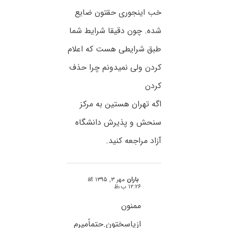
خب اینجوری حقتون ضایع
شده. چون دقیقا شرایط شما
طبق شرایطی هست که اعلام
کردن ولی نمیدونم چرا حذف
کردن
اگه تهران هستین به مرکز
سنحش و پذیرش دانشگاه
آزاد مراجعه کنید.
باران
مهر ۳, ۱۳۹۵ at
۱۲:۲۶ ب٫ظ
ممنون
ازپاسختون.حتماًمیرم