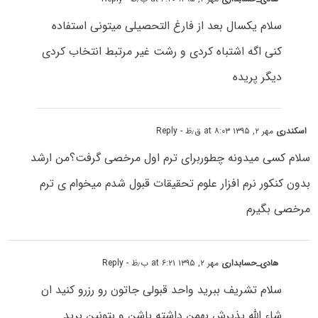
سلام یکسال بعد از فارغ التحصیلی میتونی استفاده
کنی اگه اشتباه کردی و رشت غیر مرتبط انتخاب کردی
دیگر پریده
اسکندری
مهر ۲, ۱۳۹۵ at ۸:۰۳ ق٫ظ
- Reply
سلام کسی میدونه چطوربرای ترم اول مرخصی گرفت؟من ارشد
بدون کنکور نرم افزار علوم تحقیقات قبول شدم میخوام ی ترم
مرخصی بگیرم
هادی_حسابداری
مهر ۲, ۱۳۹۵ at ۶:۲۱ ب٫ظ
- Reply
سلام تشریف ببرید واحد قبولی جاتون رو رزرو کنید ان
شاء الله پذیرش بهمن داشته باشن و بتونین برید