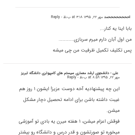
اححححححححمد
مهر ۲۲, ۱۳۹۵ at ۳:۱۸ ب٫ظ
- Reply
بابا اینا یه کنار….
من اول آبان دارم میرم سربازی……………
پس تکلیف تکمیل ظرفیت من چی میشه
علی - دانشجوی ارشد معماری سیستم های کامپیوتری دانشگاه تبریز
مهر ۲۲, ۱۳۹۵ at ۸:۵۹ ب٫ظ
- Reply
این چه پیشنهادیه آخه دوست عزیز! ایشون ۱ روز هم
غیبت داشته باشن برای ادامه تحصیل دچار مشکل
میشن.
فوقش اعزام میشن، ۱ هفته میرن یه بادی تو آموزشی
میخوره تو صورتشون و قدر درس و دانشگاه رو بیشتر