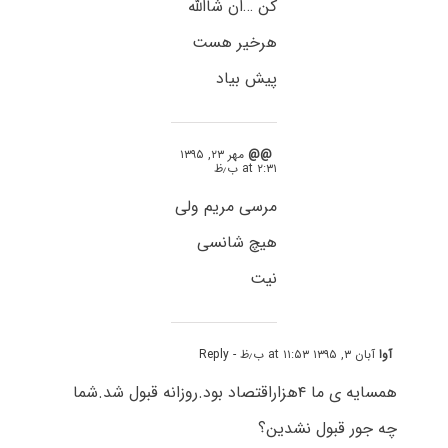
کن …ان شاالله
هرخیر هست
پیش بیاد
@@
مهر ۲۳, ۱۳۹۵
at ۲:۳۱ ب٫ظ
مرسی مریم ولی
هیچ شانسی
نیت
آوا
آبان ۳, ۱۳۹۵ at ۱۱:۵۳ ب٫ظ
- Reply
همسایه ی ما ۴هزاراقتصاد بود.روزانه قبول شد.شما
چه جور قبول نشدین؟