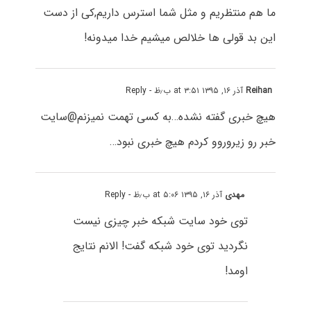
ما هم منتظریم و مثل شما استرس داریم,کی از دست
این بد قولی ها خلالص میشیم خدا میدونه!
Reihan
آذر ۱۶, ۱۳۹۵ at ۳:۵۱ ب٫ظ
- Reply
هیچ خبری گفته نشده…به کسی تهمت نمیزنم@سایت
خبر رو زیروروو کردم هیچ خبری نبود…
مهدی
آذر ۱۶, ۱۳۹۵ at ۵:۰۶ ب٫ظ
- Reply
توی خود سایت شبکه خبر چیزی نیست
نگردید توی خود شبکه گفت! الانم نتایج
اومد!