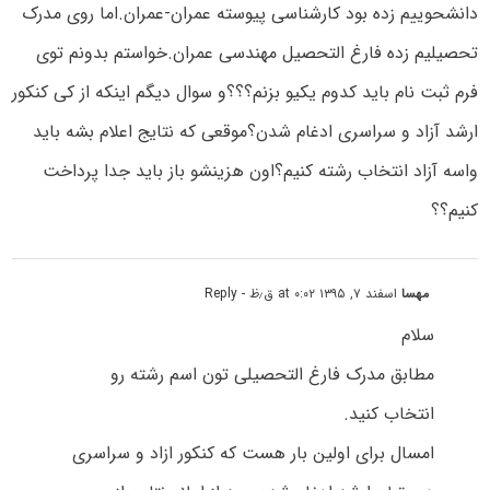
دانشحوییم زده بود کارشناسی پیوسته عمران-عمران.اما روی مدرک
تحصیلیم زده فارغ التحصیل مهندسی عمران.خواستم بدونم توی
فرم ثبت نام باید کدوم یکیو بزنم؟؟؟و سوال دیگم اینکه از کی کنکور
ارشد آزاد و سراسری ادغام شدن؟موقعی که نتایج اعلام بشه باید
واسه آزاد انتخاب رشته کنیم؟اون هزینشو باز باید جدا پرداخت
کنیم؟؟
مهسا
اسفند ۷, ۱۳۹۵ at ۰:۰۲ ق٫ظ
- Reply
سلام
مطابق مدرک فارغ التحصیلی تون اسم رشته رو
انتخاب کنید.
امسال برای اولین بار هست که کنکور ازاد و سراسری