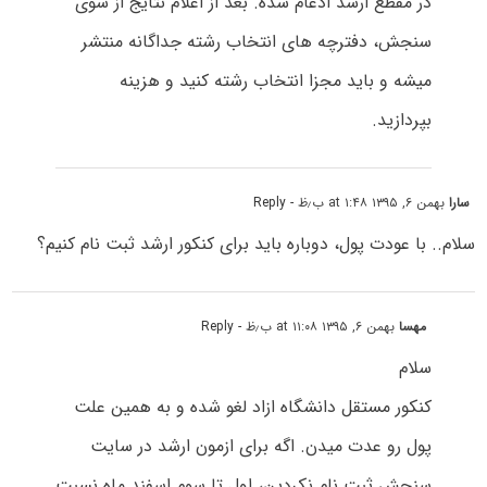
در مقطع ارشد ادغام شده. بعد از اعلام نتایج از سوی
سنجش، دفترچه های انتخاب رشته جداگانه منتشر
میشه و باید مجزا انتخاب رشته کنید و هزینه
بپردازید.
سارا
بهمن ۶, ۱۳۹۵ at ۱:۴۸ ب٫ظ
- Reply
سلام.. با عودت پول، دوباره باید برای کنکور ارشد ثبت نام کنیم؟
مهسا
بهمن ۶, ۱۳۹۵ at ۱۱:۰۸ ب٫ظ
- Reply
سلام
کنکور مستقل دانشگاه ازاد لغو شده و به همین علت
پول رو عدت میدن. اگه برای ازمون ارشد در سایت
سنجش ثبت نام نکردین، اول تا سوم اسفند ماه نسبت