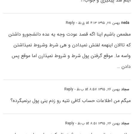
اینم شد پیگیری و جواب؟!
neda
بهمن ۲۸, ۱۳۹۵ at ۴:۱۳ ق٫ظ
- Reply
مطمعن باشیم اینا اگه قصد عودت وجه یه عده دانشجورو داشتن
که تاالان اینهمه لفتش نمیدادن و هی شرط و‌شروط نمیذاشتن
واسه ما. موقع گرفتن پول شرط و شروط نمیذارن اما موقع پس
دادن …
سجاد
بهمن ۲۶, ۱۳۹۵ at ۸:۵۷ ب٫ظ
- Reply
میگم‌ من اطلاعات حساب کافی نتیه رو زدم ینی پول برنمیگرده؟
سجاد
بهمن ۲۶, ۱۳۹۵ at ۸:۵۱ ب٫ظ
- Reply