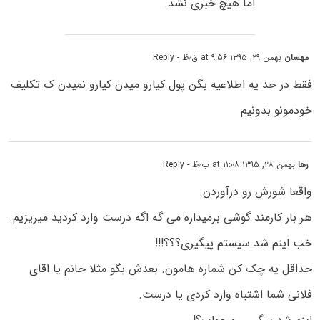
اما هیچ خبری نشد.
مهسان
بهمن ۲۹, ۱۳۹۵ at ۹:۵۶ ق٫ظ
- Reply
فقط در حد یه اطلاعیه بگن پول کیارو میدن کیارو نمیدن ک تکلیف
خودمونو بدونیم
رها
بهمن ۲۸, ۱۳۹۵ at ۱۱:۰۸ ب٫ظ
- Reply
واقعا شورش رو درآوردن.
هر بار کارمند گوشی برمیداره می گه اگه درست وارد کردید میریزیم.
خب اینم شد سیستم پیگیری؟؟؟!!!
حداقل یه چک کن شماره هامون. بعدش بگو مثلا خانم یا اقای
فلانی شما اشتباه وارد کردی یا درست.