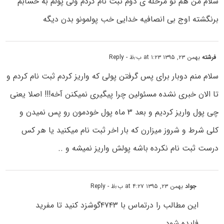
سلام من هم تو مرحله ی دوم ثبت نام کردم ولی پولم به حسابم
برنگشته اوج بی انصافیه خدایی خب پولمونو بدن دیگه
فرشته
بهمن ۲۳, ۱۳۹۵ at ۱:۲۳ ب٫ظ
- Reply
سلام منم دوبار برای پس گرفتن پولی که واریز کردم ثبت نام کردم و
تا الان خبری نشده مسئولین چرا پیگیری نمیکنن آخه!!! اصلا یعنی
چی پول واریز کردیم و بعد ۳ ماه پول خودمون رو پس نمیدن و
کلی شرط و شروز میزارن که بار اخر ثبت نام میکنید یا هر کس
درست ثبت نام نکرده باشه پولش واریز نمیشه و ..
جواد
بهمن ۲۳, ۱۳۹۵ at ۴:۲۷ ب٫ظ
- Reply
این مطالب را درتماس با ۴۷۴۳گوشزد کنید تا مفرید
فایده شود