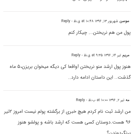
سوسن
شهریور ۱۳, ۱۳۹۶ at ۱۰:۴۸ ق٫ظ
- Reply
پول من هم نریختن…. چیکار کنم
مریم
تیر ۱۴, ۱۳۹۶ at ۹:۳۵ ق٫ظ
- Reply
هنوز پول ارشد منو نریختن !واقعا کی دیگه میخوان بریزن،۵ ماه
گذشت… این داستان ادامه دارد..
مه
تیر ۲, ۱۳۹۶ at ۱۰:۰۰ ب٫ظ
- Reply
من ارشد ثبت نام کردم هیچ خبری از برگشته پولم نیست امروز ۲تیر
۹۶ هست.دوستان کسی هست که ارشد باشه و پولشو هنوز
برنگردوندن؟