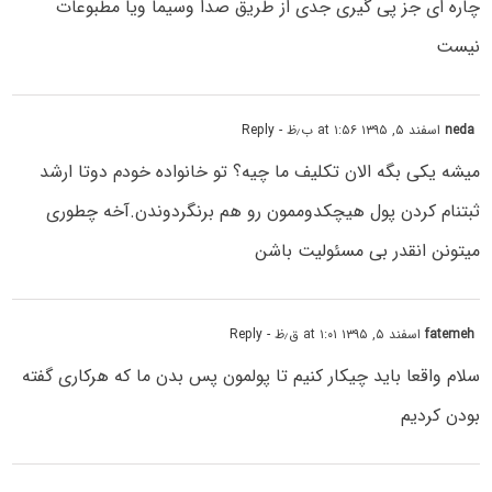
چاره ای جز پی گیری جدی از طریق صدا وسیما ویا مطبوعات
نیست
neda
اسفند ۵, ۱۳۹۵ at ۱:۵۶ ب٫ظ
- Reply
میشه یکی بگه الان تکلیف ما چیه؟ تو خانواده خودم دوتا ارشد
ثبتنام کردن پول هیچکدوممون رو هم برنگردوندن.آخه چطوری
میتونن انقدر بی مسئولیت باشن
fatemeh
اسفند ۵, ۱۳۹۵ at ۱:۰۱ ق٫ظ
- Reply
سلام واقعا باید چیکار کنیم تا پولمون پس بدن ما که هرکاری گفته
بودن کردیم