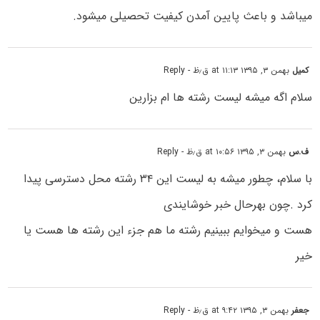
میباشد و باعث پایین آمدن کیفیت تحصیلی میشود.
کمیل
بهمن ۳, ۱۳۹۵ at ۱۱:۱۳ ق٫ظ
- Reply
سلام اگه میشه لیست رشته ها ام بزارین
ف.س
بهمن ۳, ۱۳۹۵ at ۱۰:۵۶ ق٫ظ
- Reply
با سلام، چطور میشه به لیست این ۳۴ رشته محل دسترسی پیدا
کرد .چون بهرحال خبر خوشایندی
هست و میخوایم ببینیم رشته ما هم جزء این رشته ها هست یا
خیر
جعفر
بهمن ۳, ۱۳۹۵ at ۹:۴۲ ق٫ظ
- Reply