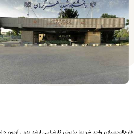
فارغ‌التحصیلان واجد شرایط پذیرش کارشناسی ارشد بدون آزمون دانش