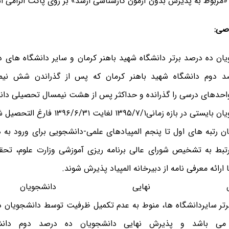
«مربوط به پذیرش بدون آزمون کارشناسی ارشد» بر روی پاکت الزامی 
صی:
ان ده درصد برتر دانشگاه شهید باهنر کرمان و سایر دانشگاه های د
د دوم دانشگاه شهید باهنر کرمان که پس از گذراندن شش
نی
احد
های
درسی را گذر
انده و
حداکثر پس از هشت نیمسال تحصیلی
دا
یان بایستی
در بازه زما
نی۱۳۹۵/۷/۱
لغایت ۱۳۹۶/۶/۳۱
فارغ التحصیل ش
ان رتبه های اول تا پنجم المپیادهای علمی-دانشجویی برای ورود به 
تبط به تشخیص شورای عالی برنامه ریزی آموزشی وزارت علوم، تحق
ا ارائه معرفی نامه از دبیرخانه المپیاد پذیرش شوند.
یرش نهایی دانشجویا
تر سایردانشگاه ها، منوط به عدم تکمیل ظرفیت توسط دانشجویان دا
می باشد و پذیرش نهایی دانشجویان ده درصد دوم دانشگ