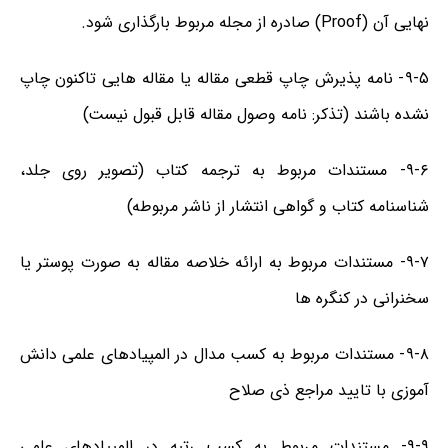
نهایی آن (Proof) صادره از مجله مربوط بارگذاری شود.
۹-۵- نامه پذیرش چاپ قطعی مقاله یا مقاله هایی تاکنون چاپ
نشده باشند (تذکر: نامه وصول مقاله قابل قبول نیست)
۹-۶- مستندات مربوط به ترجمه کتاب (تصویر روی جلد،
شناسنامه کتاب و گواهی انتشار از ناشر مربوطه)
۹-۷- مستندات مربوط به ارائه خلاصه مقاله به صورت پوستر یا
سخنرانی در کنگره ها
۹-۸- مستندات مربوط به کسب مدال در المپیادهای علمی دانش
آموزی با تایید مراجع ذی صلاح
۹-۹- مستندات مربوط به کسب رتبه در المپیادهای علمی