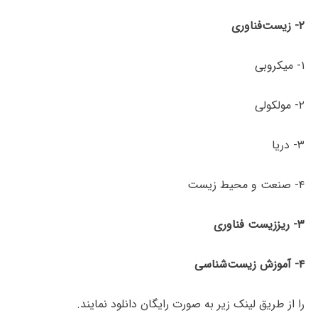
۲-
زیست‌­فناوری
۱- میکروبی
۲- مولکولی
۳- دریا
۴- صنعت و محیط زیست
۳-
ریززیست
فناوری
۴- آموزش
زیست‌شناسی
را از طریق لینک‌ زیر به صورت رایگان دانلود نمایند.