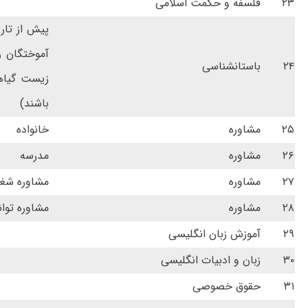
۲۳
فلسفه و حکمت اسلامی
پیش از تار
آموختگان ر
۲۴
باستانشناسی
زیست گیاهی
باشند)
۲۵
مشاوره
خانواده
۲۶
مشاوره
مدرسه
۲۷
مشاوره
مشاوره شغ
۲۸
مشاوره
مشاوره توا
۲۹
آموزش زبان انگلیسی
۳۰
زبان و ادبیات انگلیسی
۳۱
حقوق خصوصی