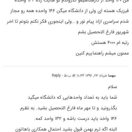
من ۱۲۰ واحد از کارشناسیمو گذروندم تو سایت زده ۱۳۲ واحده
فیزیک هسته ای ولی از دانشگاه میگن ۱۴۶ واحده همه رو مجاز
شدم سراسری ازاد پیام نور و ..ولی اینجوری فکر نکنم بتونم تا اخر
شهریور فارغ التحصیل بشم
رتبه ام ۴۰۰۰ هستش
ممنون میشم راهنماییم کنین
مهسا
خرداد ۲۳, ۱۳۹۶ at ۱۰:۳۴ ب٫ظ
- Reply
سلام
شما باید به تعداد واحدهایی که دانشگاه میگید
بگذرونید و تا مهر ماه فارغ التحصیل بشید. به نظرم
۱۴۶ واخد باید درست باشه و ۱۳۲ واحد کمه.
البته اگه ترم بهمن قبول بشید احتمال همکاری باهاتون