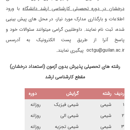
درخشان در دوره تحصیلی کارشناسی ارشد دانشگاه
با ورود
اطلاعات و بارگذاری مدارک مورد نیاز، در محل های پیش بینیی
شده، ثبت نام نمایند. داوطلبین گرامی می‏توانند سئوالات خود و
پاسخ آنرا از طریق پست الکترونیک به آدرسس
octgu@guilan.ac.ir پیگیری نمایند
.
رشته های تحصیلی پذیرش بدون آزمون (استعداد درخشان)
مقطع کارشناسی ارشد
ردیف
رشته
گرایش
دوره
۱
شیمی
شیمی فیزیک
روزانه
۲
شیمی
شیمی الی
روزانه
۳
شیمی
شیمی تجزیه
روزانه