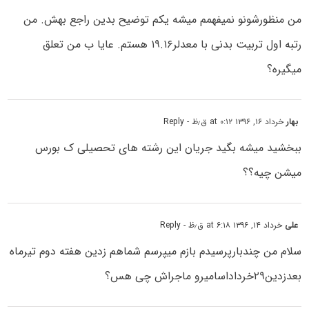
من منظورشونو نمیفهمم میشه یکم توضیح بدین راجع بهش. من
رتبه اول تربیت بدنی با معدلر۱۹.۱۶ هستم. عایا ب من تعلق
میگیره؟
بهار
خرداد ۱۶, ۱۳۹۶ at ۰:۱۲ ق٫ظ
- Reply
ببخشید میشه بگید جریان این رشته های تحصیلی ک بورس
میشن چیه؟؟
علی
خرداد ۱۴, ۱۳۹۶ at ۶:۱۸ ق٫ظ
- Reply
سلام من چندبارپرسیدم بازم میپرسم شماهم زدین هفته دوم تیرماه
بعدزدین۲۹خرداداسامیرو ماجراش چی هس؟