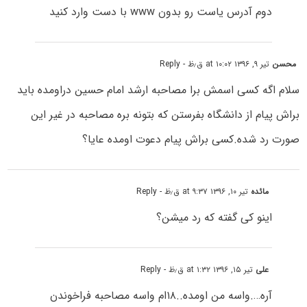
دوم آدرس یاست رو بدون www با دست وارد کنید
محسن
تیر ۹, ۱۳۹۶ at ۱۰:۰۲ ق٫ظ
- Reply
سلام اگه کسی اسمش برا مصاحبه ارشد امام حسین دراومده باید
براش پیام از دانشگاه بفرستن که بتونه بره مصاحبه در غیر این
صورت رد شده.کسی براش پیام دعوت اومده عایا؟
مائده
تیر ۱۰, ۱۳۹۶ at ۹:۳۷ ق٫ظ
- Reply
اینو کی گفته که رد میشن؟
علی
تیر ۱۵, ۱۳۹۶ at ۱:۳۲ ق٫ظ
- Reply
آره….واسه من اومده..۱۸ام واسه مصاحبه فراخوندن