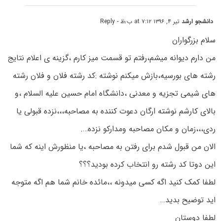
دانشجو ارشد
تیر ۴, ۱۳۹۶ at ۷:۱۲ ب٫ظ
- Reply
سلام بزرگواران
من دارم دیوانه میشم،رفتم تو قسمت میز کارم ،گزینه ی اعلام نتایج
رشته های بورسیه،بازش میکنم نوشته :کد رشته فلان و فلان رشته
های شیمی تجزیه و معدنی ،دانشگاه امام حسین علیه السلام ،و
بالای کارشم نوشته ارگان دعوت کننده به مصاحبه،،،نزده قبولی یا
ردی،،،زمان و مکان مصاحبه ومدارکو نزده….
الان من قبول شدم برای رفتن به مصاحبه ،یا منظورش اینه که شما
این دوتا کد رشته رو انتخاب کرده بودید؟؟؟
لطفا کمک کنید اگه کسی میدونه ،،مائده خانم شما هم اگه متوجه
اید توضیح بدید…
لطفا دوستان