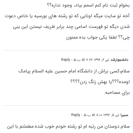
بخوام ثبت نام کنم اسمم بیاد، وجود نداره؟؟
آخه تو سایت میگه اونایی که تو رشته های بورسیه یا خاص دعوت
شدن دیگه تو فهرست اسامی چند برابر ظریف نیستن این ینی
چی؟؟ لطفا یکی جواب بده ممنون
دانشجوارشد
تیر ۶, ۱۳۹۶ at ۷:۲۶ ب٫ظ
- Reply
سلام،کسی براش از دانشگاه امام حسین علیه السلام پیامک
اومده؟؟؟یا بهش زنگ زدن؟؟؟؟
برای مصاحبه.
سمیرا
تیر ۵, ۱۳۹۶ at ۸:۰۰ ب٫ظ
- Reply
سلام.دوستان من رتبه ام تو رشته خودم خوب شده.مطمئنم با این