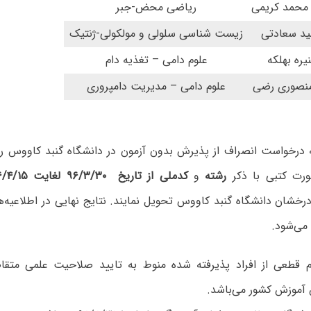
محمد کریمی
ریاضی محض-جبر
د سعادتی
زیست شناسی سلولی و مولکولی-ژنتیک
یره بهلکه
علوم دامی – تغذیه دام
 منصوری رضی
علوم دامی – مدیریت دامپروری
 درخواست انصراف از پذیرش بدون آزمون در دانشگاه گنبد کاووس را 
ورت کتبی با ذکر
رشته
و
کدملی
از
تاریخ ۹۶/۳/۳۰ لغایت ۹۶/۴/۱۵
رخشان دانشگاه گنبد کاووس تحویل نمایند. نتایج نهایی در اطلاعیه
ه
 می
شود.
م قطعی از افراد پذیرفته شده منوط به تایید صلاحیت علمی متق
موزش کشور می‌باشد.