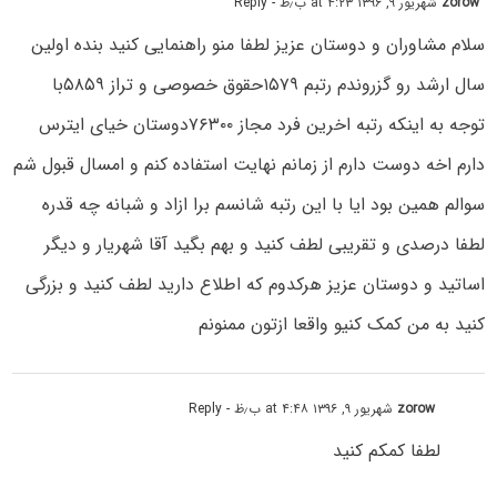
zorow
شهریور ۹, ۱۳۹۶ at ۴:۲۳ ب٫ظ
- Reply
سلام مشاوران و دوستان عزیز لطفا منو راهنمایی کنید بنده اولین
سال ارشد رو گزروندم رتبم ۱۵۷۹حقوق خصوصی و تراز ۵۸۵۹با
توجه به اینکه رتبه اخرین فرد مجاز ۷۶۳۰۰دوستان خیای ایترس
دارم اخه دوست دارم از زمانم نهایت استفاده کنم و امسال قبول شم
سوالم همین بود ایا با این رتبه شانسم برا ازاد و شبانه چه قدره
لطفا درصدی و تقریبی لطف کنید و بهم بگید آقا شهریار و دیگر
اساتید و دوستان عزیز هرکدوم که اطلاع دارید لطف کنید و بزرگی
کنید به من کمک کنیو واقعا ازتون ممنونم
zorow
شهریور ۹, ۱۳۹۶ at ۴:۴۸ ب٫ظ
- Reply
لطفا کمکم کنید