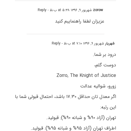
zorow
شهریور ۹, ۱۳۹۶ at ۵:۳۸ ب٫ظ
- Reply
عزیزان لطفا راهنمایبم کنید
شهریار
شهریور ۹, ۱۳۹۶ at ۷:۱۰ ب٫ظ
- Reply
درود بر شما.
دوست گلم،
Zorro, The Knight of Justice
زورو، شوالیه عدالت
اگر معدل تان حداقل ۱۷.۳۰ باشد، احتمال قبولی شما با
این رتبه:
تهران (آزاد ۹۰% و شبانه ۹۰%): قبولید.
اطراف تهران (آزاد ۹۵% و شبانه ۹۵%): قبولید.