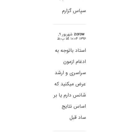
سپاس گزارم
zorow
شهریور ۹,
۱۳۹۶ at ۱۰:۰۴ ب٫ظ
استاد باتوجه به
ادغام ازمون
سراسری و ارشد
عرض میکنید که
شانس دارم یا بر
اساس نتایج
ساد قبل