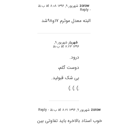
zorow
شهریور ۹, ۱۳۹۶ at ۸:۰۸ ب٫ظ
- Reply
البته معدل موثرم ۱۷و۹۸شد
شهریار
شهریور ۹,
۱۳۹۶ at ۸:۲۳ ب٫ظ
درود.
دوست گلم،
بی شک قبولید.
:) :) :)
zorow
شهریور ۹, ۱۳۹۶ at ۸:۲۱ ب٫ظ
- Reply
خوب استاد بالاخره باید تفاوتی بین