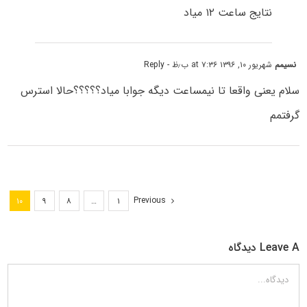
نتایج ساعت ۱۲ میاد
نسیمم
شهریور ۱۰, ۱۳۹۶ at ۷:۳۶ ب٫ظ
- Reply
سلام یعنی واقعا تا نیمساعت دیگه جوابا میاد؟؟؟؟؟حالا استرس
گرفتمم
Previous
۱۰
۹
۸
…
۱
Leave A دیدگاه
دیدگاه