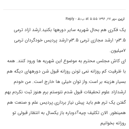
ارین
مهر ۲۷, ۱۳۹۶ at ۵:۵۵ ب٫ظ
- Reply
یک فکری هم بحال شهریه سایر دورهها بکنید.ارشد ازاد ترمی
۳.۵م- ارشد مجازی ترمی ۳.۵م-ارشد پردیس خودگردان ترمی
۷میلیون.
ای کاش مجلس محترم به موضوع این شهریه ها ورود کنند. همه
با ظرفیت کم روزانه نمی تونن روزانه قبول شن دورههای دیگه هم
بسیار هزینه بر است.واز توان خیلی ها خارج است. من خودم
ارشدازاد علوم تحقیقات قبول شدم نتوستم برم هنوز ثبت نکردم بهم
گفتن یک ترم هم باید پیش نیاز برداری.پردیس علم و صنعت هم
همینطور. الان تکلیف چیه؟دوباره باز یکسال به انتظار قبولی تو
روزانه بخوانیم