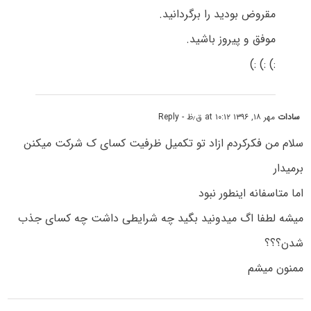
مقروض بودید را برگردانید.
موفق و پیروز باشید.
:) :) :)
سادات
مهر ۱۸, ۱۳۹۶ at ۱۰:۱۲ ق٫ظ
- Reply
سلام من فکرکردم ازاد تو تکمیل ظرفیت کسای ک شرکت میکنن
برمیدار
اما متاسفانه اینطور نبود
میشه لطفا اگ میدونید بگید چه شرایطی داشت چه کسای جذب
شدن؟؟؟
ممنون میشم