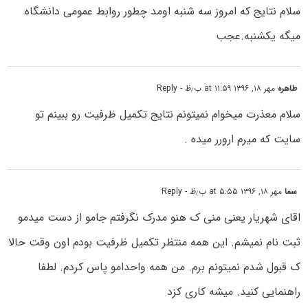
سلام نتایج که امروز سه شنبه اومد چطور روابط عمومی دانشگاه
میگه یکشنبه.عجب
طاهره
مهر ۱۸, ۱۳۹۶ at ۱۱:۵۹ ب٫ظ
- Reply
سلام معذرت میخوام نمیتونم نتایج تکمیل ظرفیت رو ببینم تو
سایت که میرم ارورر میده .
سما
مهر ۱۸, ۱۳۹۶ at ۵:۵۵ ب٫ظ
- Reply
اقای شهریار یعنی منی ک هنو مدرک نگرفتم جامو از دست میدمو
ثبت نام نمیشم. این همه منتظر تکمیل ظرفیت بودم اون وقت حالا
ک قبول شدم نمیتونم برم. من همه واحدامو پاس کردم. لطفا
راهنمایی کنید. میشه کاری کزد