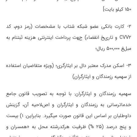
۱۵۰ کیلو بایت]
۲- کارت بانکی عضو شبکه شتاب با مشخصات (رمز دوم، کد
CVV۲ و تاریﺦ انقضاء) جﻬت پرداخت اینترنتی هزینه ثبتنام به
مبلﻎ ۵۰۰,۰۰۰ ریال؛
۳- اسکن مدرک معتبر دال بر ایثارگری؛ (ویژه متقاضیان استفاده
از سهمیه رزمندگان و ایثارگران)
سهمیه رزمندگان و ایثارگران: با توجه به تصویب قانون جامع
خدماترسانی به رزمندگان و ایثارگران و اصﻼحیه آن، گزینش
داوطلبان بر اساس این قانون صورت میگیرد. بنابراین: ۱) بیست
و پنج درصد (۲۵ %) ظرفیت هرکدرشته محل به «همسران و