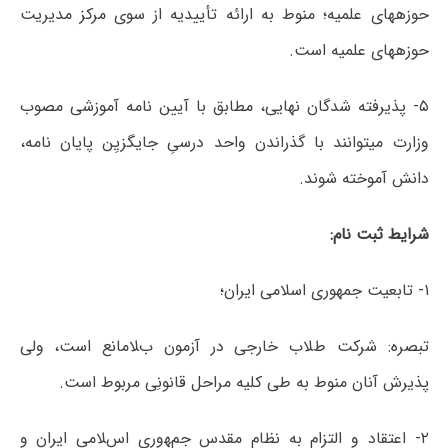
حوزههای علمیه؛ منوط به ارائه تأییدیه از سوی مرکز مدیریت
حوزههای علمیه است.
۵- پذیرفته شدگان نهایی، مطابق با آیین نامه آموزشی مصوب
وزارت میتوانند با گذراندن واحد درسیِ جایگزیِن پایان نامه،
دانش آموخته شوند.
شرایط ثبت نام:
۱- تابعیت جمهوری اسلامی ایران؛
تبصره: شرکت طﻼب خارجی در آزمون بﻼمانع است، ولی
پذیرش آنان منوط به طی کلیه مراحل قانونِی مربوط است.
۲- اعتقاد و التزام به نظام مقدس جمﻬوری اسﻼمی ایران و