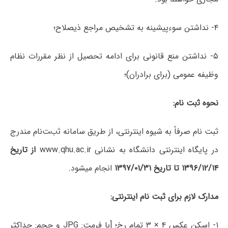
۴- نداشتن سوءپیشینه به تشخیص مراجع ذیصلاح؛
۵- نداشتن منع قانونی برای ادامه تحصیل از نظر مقررات نظام
وظیفه عمومی (برای برادران)؛
نحوه ﺛبت نام:
ثبت نام صرفاً به شیوه اینترنتی، از طریق سامانه ﺛبﺖنام مندرج
در پایگاه اینترنتی دانشگاه به نشانی www.qhu.ac.ir
از تاریخ
۱۳۹۶/۱۲/۱۴ تا تاریخ ۱۳۹۷/۰۱/۳۱
انجام میشود.
مدارک ﻻزم برای ثبت نام اینترنتی:
۱- اسکن عکس ۴ × ۳ تمام رخ؛ [با فرمت: JPG و حجم: حداکثر