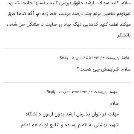
سلام، کلید سوالات ارشد حقوق بررسی کنید،، تستها جابجا شدن،،
نمیتونم تخمین بزنم چند درصد درست خط زده ام، آگه کدها فرق
میکند لطف کنید کدهایی دیگه بیاد رو سایت تا مشکل حل شه،،،
باتشکر
Leila
اردیبهشت ۱۳, ۱۳۹۷ at ۱:۵۵ ق٫ظ
- Reply
سلام، شرایطش چی هست؟
مهسا
اردیبهشت ۱۴, ۱۳۹۷ at ۳:۵۶ ب٫ظ
- Reply
سلام
مهلت فراخوان پذیرش ارشد بدون ازمون دانشگاه
شهید بهشتی به اتمام رسیده و نتایج اولیه هم اعلام