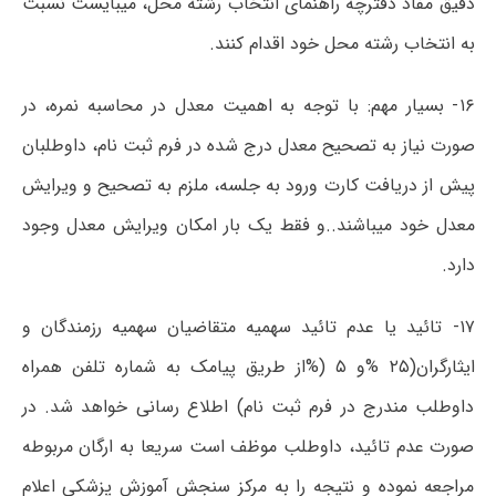
دقیق مفاد دفترچه راهنمای انتخاب رشته محل، میبایست نسبت
به انتخاب رشته محل خود اقدام کنند.
۱۶- بسیار مهم: با توجه به اهمیت معدل در محاسبه نمره، در
صورت نیاز به تصحیح معدل درج شده در فرم ثبت نام، داوطلبان
پیش از دریافت کارت ورود به جلسه، ملزم به تصحیح و ویرایش
معدل خود میباشند..و فقط یک بار امکان ویرایش معدل وجود
دارد.
۱۷- تائید یا عدم تائید سهمیه متقاضیان سهمیه رزمندگان و
ایثارگران(۲۵ %و ۵ (%از طریق پیامک به شماره تلفن همراه
داوطلب مندرج در فرم ثبت نام) اطلاع رسانی خواهد شد. در
صورت عدم تائید، داوطلب موظف است سریعا به ارگان مربوطه
مراجعه نموده و نتیجه را به مرکز سنجش آموزش پزشکی اعلام