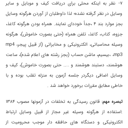
۷- نظر به اینکه محلی برای دریافت کیف و موبایل و سایر
وسایل در نظر گرفته نشده؛ لذا داوطلبان از آوردن هرگونه وسایل
بجز موارد بند ۴ ،جداً خوددای نمایند. همراه بودن هرگونه کاغذ،
جزوه، کتاب، کاغذ، تلفن همراه (حتی بصورت خاموش)، هرگونه
وسیله محاسباتی، الکترونیکی و مخابراتی (از قبیل پیجر، mp4
،mp3 ،بیسیم، ماشن حساب (بجز رشته های اعلام شده)، ساعت
هوشمند، دستبند هوشمند و ….. حتی بصورت خاموش)، کیف و
وسایل اضافی دیگردر جلسه آزمون به منزله تقلب بوده و با
خاطی مطابق مقررات برخورد خواهد شد .
تبصره مهم:
قانون رسیدگی به تخلفات در آزمونها مصوب ۱۳۸۴
:استفاده از هرگونه وسیله غیر مجاز از قبیل وسایل ارتباط
الکترونیکی و دستگاه های حافظه دار موجب محرومیت از