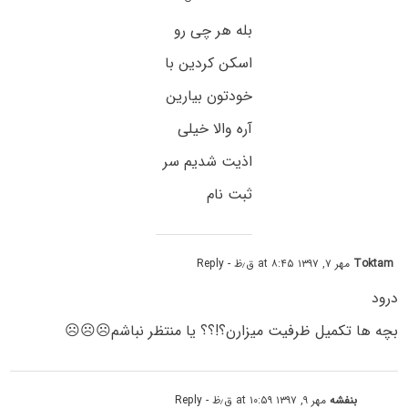
بله هر چی رو
اسکن کردین با
خودتون بیارین
آره والا خیلی
اذیت شدیم سر
ثبت نام
Toktam
مهر ۷, ۱۳۹۷ at ۸:۴۵ ق٫ظ
- Reply
درود
بچه ها تکمیل ظرفیت میزارن؟!؟؟ یا منتظر نباشم☹️☹️☹️
بنفشه
مهر ۹, ۱۳۹۷ at ۱۰:۵۹ ق٫ظ
- Reply