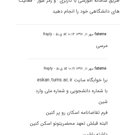
طریق سامانه آموزشی با کاربری *و رمز عبور * فعالیت
های دانشگاهی خود را انجام دهید
fateme
مهر ۱۱, ۱۳۹۷ at ۱۰:۱۴ ق٫ظ
- Reply
مرسی
fateme
مهر ۱۱, ۱۳۹۷ at ۱۰:۱۹ ق٫ظ
- Reply
برا خوابگاه سایت eskan.tums.ac.ir
با شماره دانشجویی و شماره ملی وارد
شین
فرم تقاضانامه اسکان رو پر کنین
البته قبلش تعهد محضریتونو اسکن کنین
داشته باشین