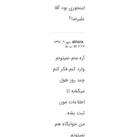
اینجوری بود آقا
علیرضا؟
alireza
مهر ۹, ۱۳۹۷
at ۲:۲۷ ب٫ظ
آره منم نمیتونم
وارد کنم.فکر کنم
چند روز طول
میکشه تا
اطلاعات مون
ثبت بشه.
من خوابگاه هم
نمیتونم