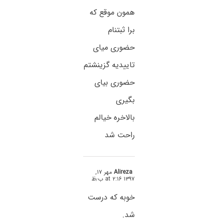
همون موقع که
برا ثبتنام
حضوری میای
تاییدیه گزینشتم
حضوری بیای
بگیری
بالاخره خیالم
راحت شد
Alireza
مهر ۱۷,
۱۳۹۷ at ۲:۱۶ ب٫ظ
خوبه که درست
شد.