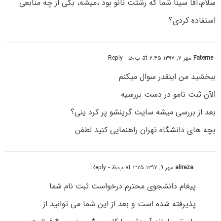
سلام،آقا سینا شما که رشتت نانو بود ،میشه، بگی از چه منابعی
استفاده کردی؟
Fateme
مهر ۷, ۱۳۹۷ at ۲:۴۵ ب٫ظ
- Reply
ببخشید من اینقدر سوال میکنم
الآن ثبت نامو در دست بررسیه
بعد از بررسی میشه سایت گرینشو پر کرد ینی؟
بچه های دانشگاه تهران راهنمایی کنید لطفن
alireza
مهر ۹, ۱۳۹۷ at ۲:۲۵ ب٫ظ
- Reply
پیغام دانشجوی محترم درخواست ثبت نام شما
پذیرفته شده است و بعد از این شما می توانید از