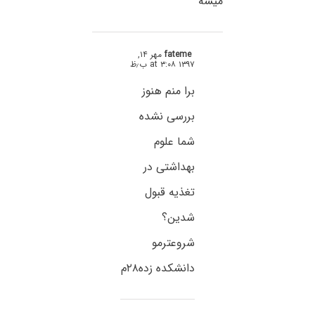
میشه
fateme
مهر ۱۴,
۱۳۹۷ at ۳:۰۸ ب٫ظ
برا منم هنوز
بررسی نشده
شما علوم
بهداشتی در
تغذیه قبول
شدین؟
شروعترمو
دانشکده زده۲۸م