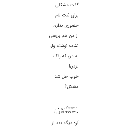
گفت مشکلی
برای ثبت نام
حضوری نداره.
از من هم بررسی
نشده نوشته ولی
به من که زنگ
نزدن!
خوب حل شد
مشکل؟
fateme
مهر ۱۷,
۱۳۹۷ at ۹:۳۱ ق٫ظ
آره دیگه بعد از