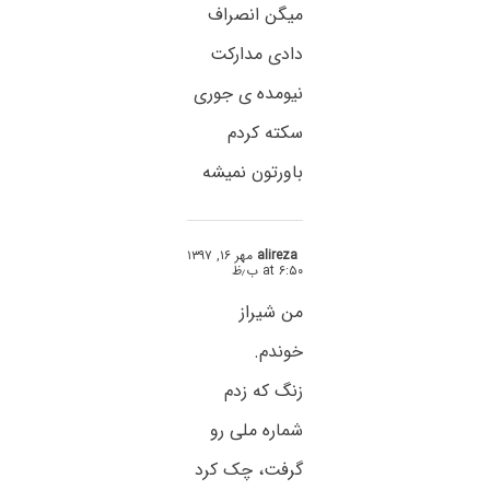
میگن انصراف
دادی مدارکت
نیومده ی جوری
سکته کردم
باورتون نمیشه
alireza
مهر ۱۶, ۱۳۹۷
at ۶:۵۰ ب٫ظ
من شیراز
خوندم.
زنگ که زدم
شماره ملی رو
گرفت، چک کرد