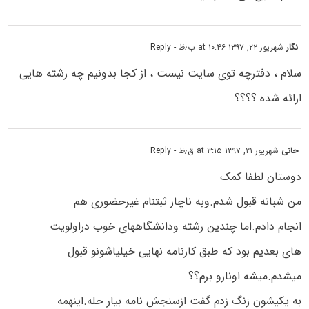
نگار
شهریور ۲۲, ۱۳۹۷ at ۱۰:۴۶ ب٫ظ
- Reply
سلام ، دفترچه توی سایت نیست ، از کجا بدونیم چه رشته هایی
ارائه شده ؟؟؟؟
حانی
شهریور ۲۱, ۱۳۹۷ at ۳:۱۵ ق٫ظ
- Reply
دوستان لطفا کمک
من شبانه قبول شدم.وبه ناچار ثبتنام غیرحضوری هم
انجام دادم.اما چندین رشته ودانشگاههای خوب دراولویت
های بعدیم بود که طبق کارنامه نهایی خیلیاشونو قبول
میشدم.میشه اونارو برم؟؟
به یکیشون زنگ زدم گفت ازسنجش نامه بیار حله.اینهمه