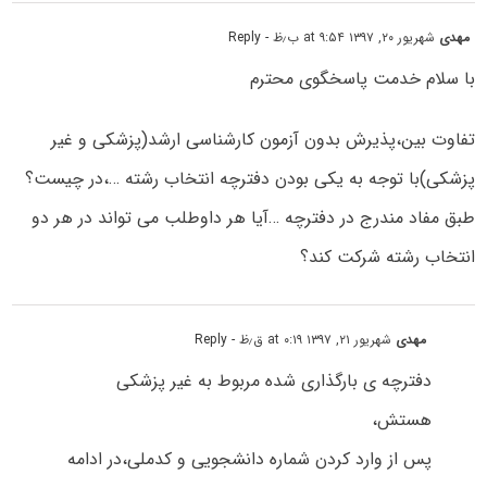
مهدی
شهریور ۲۰, ۱۳۹۷ at ۹:۵۴ ب٫ظ
- Reply
با سلام خدمت پاسخگوی محترم
تفاوت بین،پذیرش بدون آزمون کارشناسی ارشد(پزشکی و غیر
پزشکی)با توجه به یکی بودن دفترچه انتخاب رشته …،در چیست؟
طبق مفاد مندرج در دفترچه …آیا هر داوطلب می تواند در هر دو
انتخاب رشته شرکت کند؟
مهدی
شهریور ۲۱, ۱۳۹۷ at ۰:۱۹ ق٫ظ
- Reply
دفترچه ی بارگذاری شده مربوط به غیر پزشکی
هستش،
پس از وارد کردن شماره دانشجویی و کدملی،در ادامه