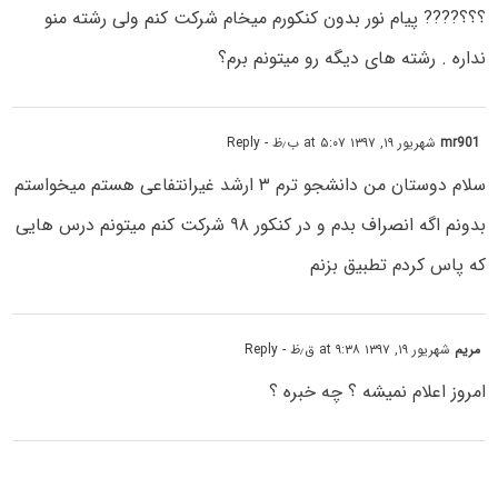
؟؟؟???? پیام نور بدون کنکورم میخام شرکت کنم ولی رشته منو
نداره . رشته های دیگه رو میتونم برم؟
mr901
شهریور ۱۹, ۱۳۹۷ at ۵:۰۷ ب٫ظ
- Reply
سلام دوستان من دانشجو ترم ۳ ارشد غیرانتفاعی هستم میخواستم
بدونم اگه انصراف بدم و در کنکور ۹۸ شرکت کنم میتونم درس هایی
که پاس کردم تطبیق بزنم
مریم
شهریور ۱۹, ۱۳۹۷ at ۹:۳۸ ق٫ظ
- Reply
امروز اعلام نمیشه ؟ چه خبره ؟