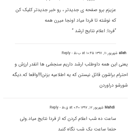
عزیزم برو صفحه ی جدیدتر ، رو خبر جدیدتر کلیک کن
که نوشته تا فردا میاد اونجا میرن همه
“فردا: اعلام نتایج ارشد “
alieh
شهریور ۱۱, ۱۳۹۷ at ۱۰:۴۵ ب٫ظ
- Reply
یعنی این همه داوطلب ارشد داریم سنجشی ها انقدر ارزش و
احترام براشون قائل نیستن که یه اطلاعیه بزنن!!!واقعا که.دیگه
شورشو دراوردن
Mahdi
شهریور ۱۲, ۱۳۹۷ at ۰:۴۰ ق٫ظ
- Reply
ساعت ده شب اعلام کردن که از فردا نتایج میاد.ولی
حتما ساعت یک شب نگاه کنید