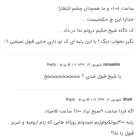
ساعت ۰۱:۰۸ و ما همچنان چشم انتظار!
خدایا این چ حکمتیست …
ک ناگاه شیخ حکیم درونم ندا در داد …
بگیر بخواب دیگ ! با این رتبه ای ک تو داری جایی قبول نمیشی ⁦:-\⁩
nimaeiiiiiii
شهریور ۱۴, ۱۳۹۷ at ۱:۱۱ ق٫ظ
- Reply
یا شیخ قبول شدی ؟ خخخخخخخخخخ
Shadi
شهریور ۱۲, ۱۳۹۷ at ۱:۰۲ ق٫ظ
- Reply
اگه فردا ساعت ۹صبح نیاد ۱۰۰٪؜ ساعت ۱۵میاد
رتبه ۳۰۰بیوتکنولوژیم نمیدونم روزانه هایی که زدم ارومیه و تبریز
قبول یا نه!؟