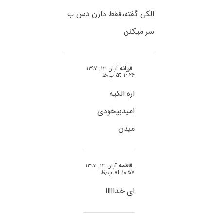
الکی گفته،فقط دارن دس ب
سر میکنن
فرزانه
آبان ۱۳, ۱۳۹۷
at ۱۰:۲۶ ب٫ظ
اره الکیه
امیدبیخودی
میدن
فاطمه
آبان ۱۳, ۱۳۹۷
at ۱۰:۵۷ ب٫ظ
ای خدااااا