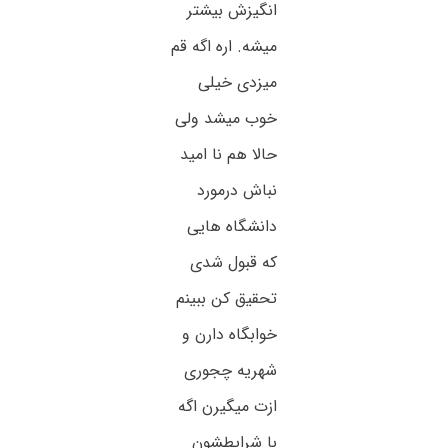
انگیزش بیشتر
میشه. اره اگه قم
میزدی خیلی
خوب میشد ولی
حالا هم نا امید
نباش درمورد
دانشگاه هایی
که قبول شدی
تحقیق کن ببینم
خوابگاه دارن و
شهریه چجوری
ازت میگیرن اگه
با شرایطشون