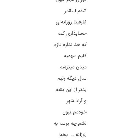
شدم اینقدر
ظرفیتا روزانه ی
حسابداری کمه
که حد نداره تازه
کلیم سهمیه
میدن میترسم
سال دیگه رتبم
بدتر از این بشه
و آزاد شهر
خودمم قبول
نشم چه برسه به
روزانه …. بخدا