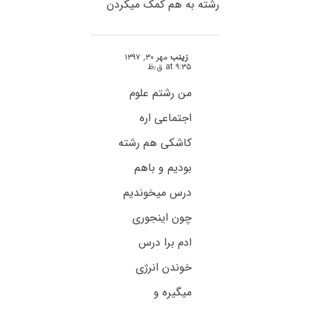
رشته به هم کمک میکردن
زینب
مهر ۳۰, ۱۳۹۷
at ۹:۳۵ ق٫ظ
من رشتم علوم
اجتماعی اره
کاشکی هم رشته
بودیم و باهم
درس میخوندیم
چون اینجوری
ادم برا درس
خوندن انرژی
میگیره و