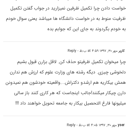
خواست دادن چرا تکمیل ظرفین نمیزارید در جواب گفتن تکمیل
ظرفیت منوط به در خواست دانشگاه ها میباشد یعنی سوال خودم
به خودم بگردوند به جای این که جوابم بده
کاربر
مهر ۳۰, ۱۳۹۷ at ۴:۵۹ ب٫ظ
- Reply
چرا میخوان تکمیل ظرفیتو حذف کن. لاقل بزارن قبول بشیم
دلخوشی چیزی. دیگه رشته های وزارت علوم که ارزش هم ندارن
همش بیکاریه هم ارشدو دکتراش….واقعیته خودشون هم نمیدونن
دارن چیکار میکنند!جالب اینجاست که هر کاری کنند باز سالی
میلیونها فارغ التحصیل بیکار به جامعه تحویل خواهند داد !!!
yser
مهر ۳۰, ۱۳۹۷ at ۴:۰۵ ب٫ظ
- Reply