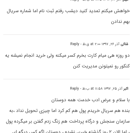
خواهش میکنم تمدید کنید دیشب رفتم ثبت نام اما شماره سریال
بهم ندادن
شاکی
آذر ۲۶, ۱۳۹۷ at ۲:۰۰ ق٫ظ
- Reply
دو روزه هی میام کارت بخرم کسر میکنه ولی خرید انجام نمیشه یه
کنکور رو نمیتونن مدیریت کنن
اکبر
آذر ۲۵, ۱۳۹۷ at ۱۱:۵۸ ب٫ظ
- Reply
با سلام و عرض ادب خدمت همه دوستان
بنده هم سریال خریدم پول هم کم کرد اما چیزی تحویل نداد ،به
سازمان سنجش و درگاه پرداخت هم زنگ زدم گفتن بر میگرده پول
، اما الان ۲ روز گذشته خبری نشده ، دوستان اگه کس دیگه ای