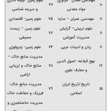
مهندسی معدن
–
فراوری
علوم زمین- چینه نگاری
۷۷
۱۰
مواد معدنی
و دیرینه شناسی
۱۱
مهندسی عمران – سازه
۷۵
علوم زمین- اقتصادی
علوم تربیتی
–
گرایش
علوم زمین – زیست
۷۶
۱۱
مدیریت آموزشی
محیطی
۱۱
زبان و ادبیات عربی
۷۴
علوم زمین- پترولوژی
مدیریت منابع خاک –
نهج البلاغه- اصول الدین
۱۷
۷۸
منابع خاک و ارزیابی
و معارف علوی
اراضی
تاریخ-تاریخ ایران
مدیریت منابع خاک-
۷۹
۱۵
اسلامی
فیزیک و حفاظت خاک
مدیریت حاصلخیزی و