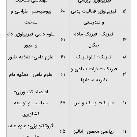
فیزیولوژی ورزشی-
مهندسی مکانیک
۱۶
فیزیولوژی فعالیت بدنی
۶۰
بیوسیستم- طراحی و
و تندرستی
ساخت
فیزیک- فیزیک ماده
علوم دامی-فیزیولوژی دام
۶۱
۱۴
چگال
و طیور
۱۸
فیزیک- نانوفیزیک
۶۱
علوم دامی- تغذیه طیور
فیزیک
–
ذرات بنیادی و
۱۹
۶۱
علوم دامی
–
تغذیه دام
نظریه میدانها
اقتصاد کشاورزی-
۱۰
فیزیک- اپتیک و لیزر
۶۷
سیاست و توسعه
کشاورزی
اگروتکنولوژی- علوم علف
۱۱
ریاضی محض- آنالیز
۶۵
های هرز