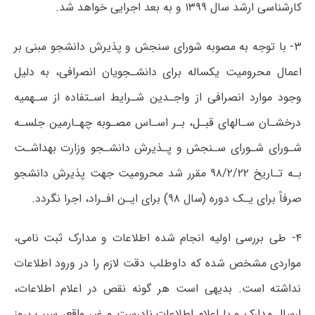
کارشناسی ارشد سال ۱۳۹۹ و به بعد اجرایی خواھد شد.
۳- با توجه به مصوبه شورای سنجش و پذیرش دانشجو مبنی بر
اعمال محرومیت یکساله برای دانشـجویان انصرافی، به دلیل
وجود موارد انصرافی از واجـدین شـرایط اسـتفاده از سـھمیه
درخشـان سـالھای قبـل، بـر اسـاس مصـوبه چھـارمین جلسـه
شـورای شـورای سـنجش و پـذیرش دانشـجو وزارت بھداشـت
بـه تـاریخ ۹۸/۲/۲۲ مقرر شد محرومیت جھت پذیرش دانشجو
صرفاً برای یـک دوره (سال ۹۸) برای ایـن افـراد، اجرا نگردد.
۴- طی بررسی اولیه انجام شده اطلاعات و مدارک ثبت نامی،
مواردی مشخص شده که داوطلب دقت لازم را در ورود اطلاعات
نداشته است. بدیھی است ھر گونه نقص در اعلام اطلاعات،
ارسال مدارک و یا اعلام اطلاعات نادرست و غیر واقع، سبب بروز