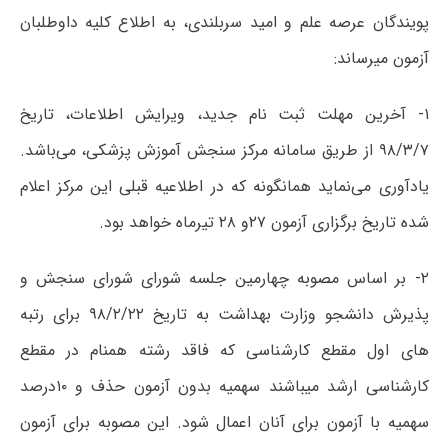
پویندگان عرصه علم و امید سربلندی، به اطلاع کلیه داوطلبان
آزمون میرساند:
۱- آخرین مھلت ثبت نام جدید، ویرایش اطلاعات، تاریخ
۹۸/۳/۷ از طریق سامانه مرکز سنجش آموزش پزشکی، می‌باشد.
یادآوری می‌نماید ھمانگونه که در اطلاعیه قبلی این مرکز اعلام
شده تاریخ برگزاری آزمون ۲۷و ۲۸ تیرماه خواھد بود.
۲- بر اساس مصوبه چھارمین جلسه شورای شورای سنجش و
پذیرش دانشجو وزارت بھداشت به تاریخ ۹۸/۲/۲۲ برای رتبه
ھای اول مقطع کارشناسی که فاقد رشته ھمنام در مقطع
کارشناسی ارشد میباشند سھمیه بدون آزمون حذف و ۱۰درصد
سھمیه با آزمون برای آنان اعمال شود. این مصوبه برای آزمون