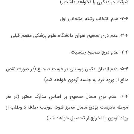
شرکت در دیگری را نخواھد داشت.)
۲-۴- عدم انتخاب رشته امتحانی اول
۳-۴- عدم درج صحیح عنوان دانشگاه علوم پزشکی مقطع قبلی
۴-۴- عدم درج صحیح جنسیت
۵-۴- عدم الصاق عکس پرسنلی در فرمت صحیح (در صورت نقص
مانع از ورود فرد به جلسه آزمون خواھد شد).
۶-۴- عدم درج معدل صحیح بر اساس مدارک معتبر (در ھر
مرحله نادرست بودن معدل محرز شود، موجب حذف داوطلب از
روند آزمون یا اخراج از تحصیل خواھد شد)