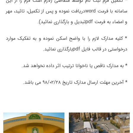
* تکمیل فرم ثبت نام توسط متقاضی (لازم است فرم را از این
سامانه با فرمت wordدریافت نموده و پس از تکمیل، تائید، مهر
و امضاء به فرمت pdfتبدیل و بارگذاری نمائید).
* کلیه مدارک لازم را با واضح اسکن نموده و به تفکیک موارد
درخواستی در قالب فایل pdfبارگذاری نمائید.
* به مدارک ناقص یا ناخوانا ترتیب اثر داده نخواهد شد.
* آخرین مهلت ارسال مدارک تاریخ ۹۸/۰۲/۲۸ می باشد.