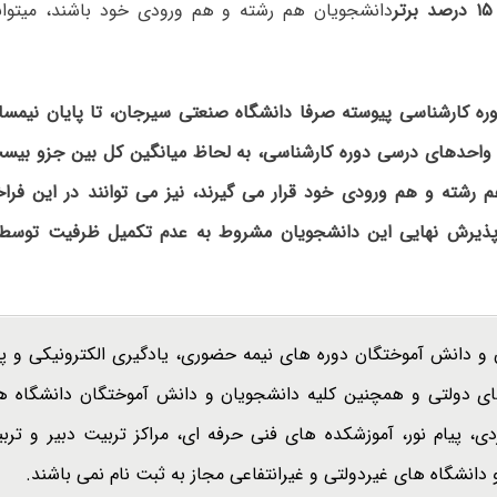
۱۵ درصد برتر
دانشجویان هم رشته و هم ورودی خود باشند، می­توانن
ره
کارشناسی
پیوسته
صرفا
دانشگاه صنعتی سیرجان، تا پایان نیمسا
واحدهای
درسی
دوره کارشناسی،
به
لحاظ
میانگین
کل
بین
جزو
بیست
م
رشته و
هم
ورودی
خود
قرار
می
گیرند،
نیز
می
توانند
در
این
فرا
ذیرش
نهایی
این
دانشجویان
مشروط
به
عدم تکمیل
ظرفیت
توسط
و دانش آموختگان دوره ­های نیمه حضوری، یادگیری الکترونیکی و پر
ای دولتی و هم­چنین کلیه دانشجویان و دانش­ آموختگان دانشگاه­ ها
دی، پیام نور، آموزشکد­ه­ های فنی حرفه­ ای، مراکز تربیت دبیر و تر
انشگاه­ های غیردولتی و غیرانتفاعی مجاز به ثبت نام نمی­ باشند.