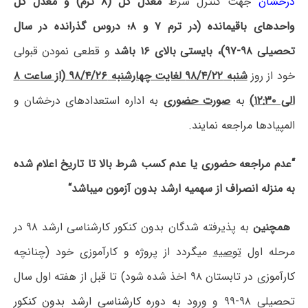
درخشان
جهت کنترل شرط
معدل کل (۸ ترم) و معدل کل
واحدهای باقیمانده (در ترم ۷ و ۸؛ دروس گذرانده در سال
تحصیلی ۹۸-۹۷)، بایستی بالای ۱۶ باشد
و قطعی نمودن قبولی
خود از روز
شنبه ۹۸/۴/۲۲ لغایت چهارشنبه ۹۸/۴/۲۶ (از ساعت ۸
الی ۱۲:۳۰
)
به
صورت حضوری
به اداره استعدادهای درخشان و
المپیادها مراجعه نمایند.
“
عدم مراجعه حضوری یا عدم کسب شرط بالا تا تاریخ اعلام شده
به منزله انصراف از سهمیه ارشد بدون آزمون می­باشد
“
همچنین
به پذیرفته ­شدگان بدون کنکور کارشناسی­ ارشد ۹۸ در
مرحله اول
توصیه
می­گردد از پروژه و کارآموزی خود (چنانچه
کارآموزی در تابستان ۹۸ اخذ شده شود) تا قبل از هفته اول سال
تحصیلی ۹۸-۹۹ و ورود به دوره
کارشناسی ارشد بدون کنکور