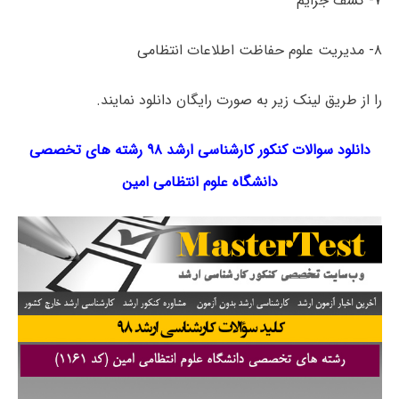
۷- کشف جرایم
۸- مدیریت علوم حفاظت اطلاعات انتظامی
را از طریق لینک‌ زیر به صورت رایگان دانلود نمایند.
دانلود سوالات کنکور کارشناسی ارشد ۹۸ رﺷﺘﻪ ﻫﺎی تخصصی
داﻧﺸﮕﺎه ﻋﻠﻮم اﻧﺘﻈﺎمی اﻣﻴﻦ