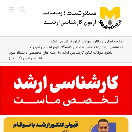
Ski
t
conten
صفحه اصلی
دانلود سوالات کنکور کارشناسی ارشد
کارشناسی ارشد رﺷﺘﻪ ﻫﺎی تخصصی داﻧﺸﮕﺎه ﻋﻠﻮم انتظامی اﻣﻴﻦ
دانلود سوالات کنکور کارشناسی ارشد ۹۸ رﺷﺘﻪ ﻫﺎی تخصصی داﻧﺸﮕﺎه ﻋﻠﻮم
اﻧﺘﻈﺎمی اﻣﻴﻦ (کد ۱۱۶۱)