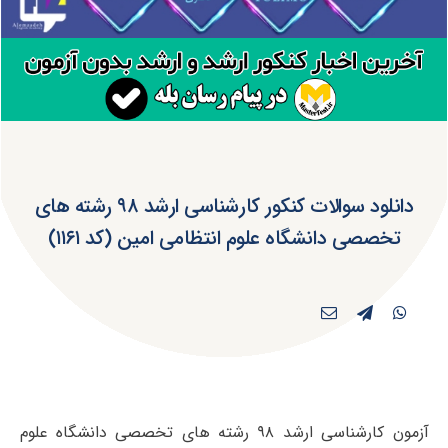
دانلود سوالات کنکور کارشناسی ارشد ۹۸ رﺷﺘﻪ ﻫﺎی
تخصصی داﻧﺸﮕﺎه ﻋﻠﻮم اﻧﺘﻈﺎمی اﻣﻴﻦ (کد ۱۱۶۱)
آزمون کارشناسی ارشد ۹۸ رﺷﺘﻪ ﻫﺎی تخصصی داﻧﺸﮕﺎه ﻋﻠﻮم