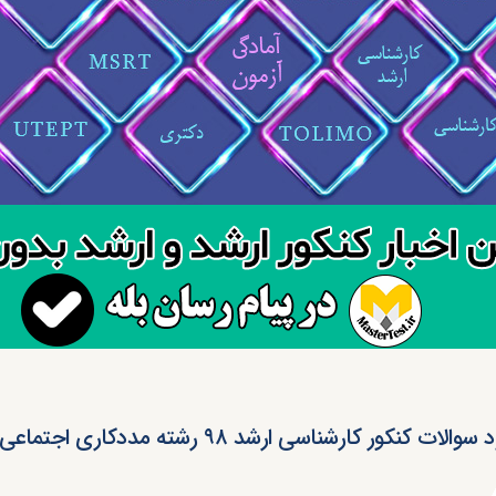
والات کنکور کارشناسی ارشد ۹۸ رشته مددکاری اجتماعی (کد ۱۱۳۹)