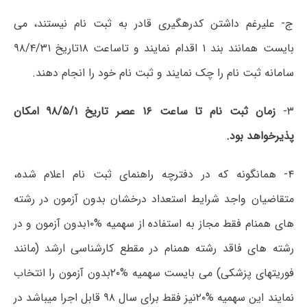
ج- علیرغم داشتن کدرھگیری قادر به ثبت نام نیستند، می
بایست ھمانند بند ۱ اقدام نمایند و تاساعت ۱۸تاریخ ۹۸/۴/۳۱
سامانه ثبت نام را چک نمایند و ثبت نام خود را انجام دھند.
۳-
زمان ثبت نام تا ساعت ۱۶ عصر تاریخ ۹۸/۵/۱ امکان
پذیرخواھد بود.
۴- ھمانگونه که در دفترچه راھنمای ثبت نام اعلام شده،
متقاضیان واجد شرایط استعداد درخشان بدون آزمون در رشته
ھای ھمنام فقط مجاز به استفاده از سھمیه %۱۰بدون آزمون و در
رشته ھای فاقد رشته ھمنام در مقطع کارشناسی ارشد (مانند
فوریتھای پزشکی) می بایست سھمیه %۲۰بدون آزمون را انتخاب
نمایند این سھمیه %۲۰نیز فقط برای سال ۹۸ قابل اجرا میباشد در