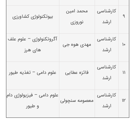
کارشناسی
محمد امین
۹
بیوتکنولوژی کشاورزی
ارشد
نوروزی
کارشناسی
آگروتکنولوژی – علوم علف
۱۰
مهدی هوه جی
ارشد
های هرز
کارشناسی
۱۱
فائزه عطایی
علوم دامی – تغذیه طیور
ارشد
کارشناسی
علوم دامی – فیزیولوژی دام
۱۲
معصومه سنچولی
ارشد
و طیور