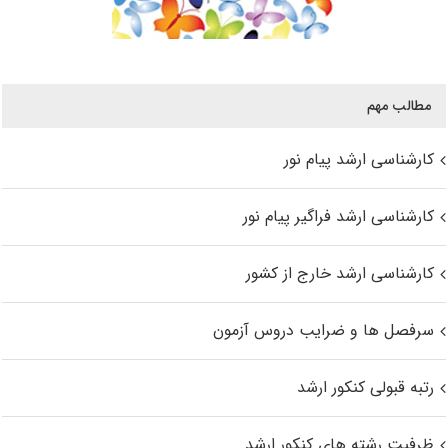
مطالب مهم
کارشناسی ارشد پیام نور
کارشناسی ارشد فراگیر پیام نور
کارشناسی ارشد خارج از کشور
سرفصل ها و ضرایب دروس آزمون
رتبه قبولی کنکور ارشد
ظرفیت رشته های کنکور ارشد