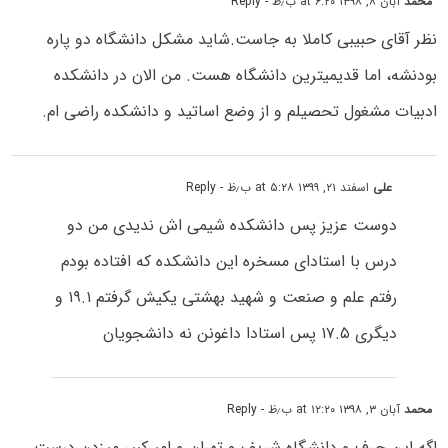
محمد
آبان ۸, ۱۳۹۸ at ۶:۲۰ ب٫ظ
- Reply
نظر آقای حبیبی کاملا به جاست.شاید مشکل دانشگاه دو پاره
بودنشه، اما قدیمیترین دانشگاه هست. من الان در دانشکده
ادبیات مشغول تحصیلم و از وضع اساتید و دانشکده راضی ام.
علی
اسفند ۲۱, ۱۳۹۹ at ۵:۲۸ ب٫ظ
- Reply
دوست عزیز پس دانشکده شیمی اش ندیدی من دو
درس با استادای مسخره این دانشکده که افتاده بودم
رفتم علم و صنعت و شهید بهشتی یکیش گرفتم ۱۹.۱ و
دیگری ۱۷.۵ پس استادا داغونن نه دانشجویان
محمد
آبان ۳, ۱۳۹۸ at ۱۲:۲۰ ب٫ظ
- Reply
اگه این حرف و دانشگاه شریف و تهران و امیرکبیر میزدن درست