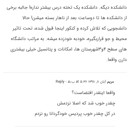
دانشکده دیگه. دانشکده یک تخته درس بیشتر نداره! جالبه برخی
از دانشکده ها تا دوساعت بعد از ناهار بسته میشن! حالا
دانشجویی که تلاش کرده و کنکور اینجا قبول شده، تحت تاثیر
محیط و جو قراربگیره، خودبه خودزده میشه. به مراتب دانشگاه
های سطح ۴و۳شهرستان ها، امکانات و پتانسیل خیلی بیشتری
دارن واقعا.
مریم
آبان ۸, ۱۳۹۸ at ۵:۳۲ ب٫ظ
- Reply
واقعا اینقدر افتضاست؟
چقدر خوب شد که اصلا نزدمش
در کل چقدر خوب پردیس خودگردانا رو نزدم