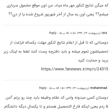
که میگن نتایج کنکور مهر ماه میاد، من اون موقع مشمول سربازی
میشم؟؟ یعنی اون یه سال از آخر شهریور شروع شده یا از دی؟؟
rzrz
اردیبهشت ۲۳, ۱۳۹۹ at ۱۰:۵۰ ب٫ظ
- Reply
دوستانی که تا قبل از اعلام نتایج کنکور مهلت یکساله فراغت از
تحصیلشون تموم میشه و باید دفترچه پست کنند لطفا به لینک زیر
برید و حمایت کنید
https://www.farsnews.ir/my/c/24315
mohammad
اردیبهشت ۲۳, ۱۳۹۹ at ۱:۵۱ ب٫ظ
- Reply
دوستان کسی میدونه واس کد نظام وظیفه باید چند رو بزنم ؟من
۵ زدم یعنی اینکه فارغ التحصیل هستم و تا یکسال دیگه دانشگام