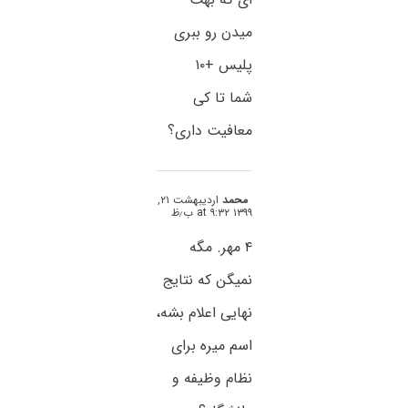
میدن رو ببری
پلیس +۱۰
شما تا کی
معافیت داری؟
محمد
اردیبهشت ۲۱,
۱۳۹۹ at ۹:۳۲ ب٫ظ
۴ مهر. مگه
نمیگن که نتایج
نهایی اعلام بشه،
اسم میره برای
نظام وظیفه و