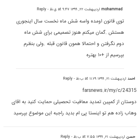
mohammad
اردیبهشت ۲۲, ۱۳۹۹ at ۹:۴۷ ق٫ظ
- Reply
توی قانون اومده واسه شش ماه نخست سال اینجوری
هستش .گمان میکنم هنوز تصمیمی برای شش ماه
دوم نگرفتن و احتمالا همون قانون قبله .ولی بنظرم
بپرسیم از +۱۰ بهتره
احمد
اردیبهشت ۲۱, ۱۳۹۹ at ۱۱:۲۹ ب٫ظ
- Reply
farsnews.ir/my/c/24315
دوستان از کمپین تمدید معافیت تحصیلی حمایت کنید به اقای
وهاب زاده هم تو اینستا پی ام بدید راجبه این موضوع بپرسید
حسن
اردیبهشت ۲۱, ۱۳۹۹ at ۷:۵۵ ب٫ظ
- Reply