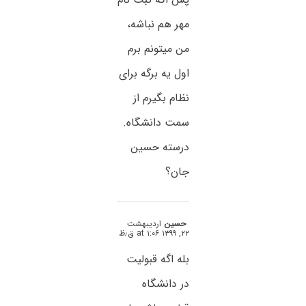
مهر هم نباشه،
من میتونم برم
اول یه برگه برای
نظام بگیرم از
سمت دانشگاه.
درسته حسین
جان؟
حسین
اردیبهشت
۲۲, ۱۳۹۹ at ۱:۰۶ ق٫ظ
بله اگه قبولیت
در دانشگاه