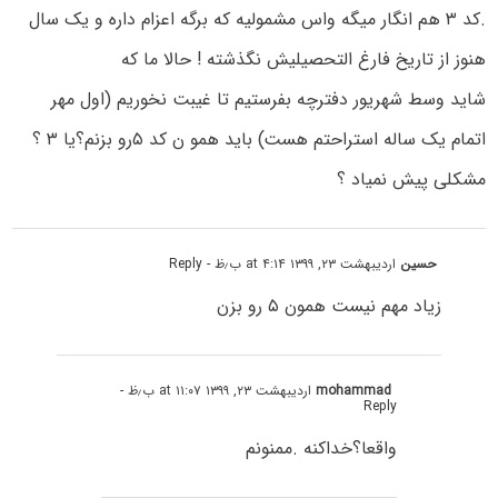
.کد ۳ هم انگار میگه واس مشمولیه که برگه اعزام داره و یک سال
هنوز از تاریخ فارغ التحصیلیش نگذشته ! حالا ما که
شاید وسط شهریور دفترچه بفرستیم تا غیبت نخوریم (اول مهر
اتمام یک ساله استراحتم هست) باید همو ن کد ۵رو بزنم؟یا ۳ ؟
مشکلی پیش نمیاد ؟
حسین
اردیبهشت ۲۳, ۱۳۹۹ at ۴:۱۴ ب٫ظ
- Reply
زیاد مهم نیست همون ۵ رو بزن
mohammad
اردیبهشت ۲۳, ۱۳۹۹ at ۱۱:۰۷ ب٫ظ
-
Reply
واقعا؟خداکنه .ممنونم