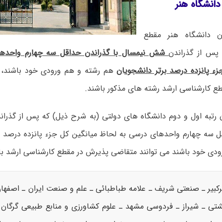
دانشگاه هنر
ن دانشگاه هنر مقطع
پس از گذراندن
شش نیمسال با گذراندن حداقل سه چهارم واحده
زء پانزده درصد برتر
دانشجویان
هم رشته و هم ورودی خود باشند، م
ع کارشناسی ارشد رشته های مذکور باشند.
ن
رتبه اول و دوم
دانشگاه های دولتی (به شرح ذیل) که پس از گذرا
ل سه چهارم واحدهای درسی به لحاظ میانگین کل جزء پانزده درصد ب
ودی خود باشند می توانند متقاضی پذیرش در مقطع کارشناسی ارشد با
کبیر ـ صنعتی شریف ـ علامه طباطبائی ـ علم و صنعت ایران ـ اصفهان 
تی ـ شیراز ـ فردوسی مشهد ـ علوم کشاورزی و منابع طبیعی گرگان 